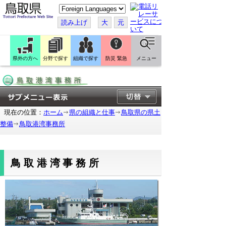
こ
の
ペ
読み上げ
大
元
ー
ジ
を
翻
訳
県外の方へ
分野で探す
組織で探す
防災 緊急
メニュー
す
る
現在の位置：
ホーム
県の組織と仕事
鳥取県の県土
整備
鳥取港湾事務所
鳥取港湾事務所