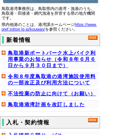
鳥取港湾事務所は、鳥取県内の港湾・漁港のうち、
鳥取港・田後港・網代漁港を所管する県の地方機関
です。
県内他港のことは、港湾課ホームページ
https://www.
pref.tottori.lg.jp/kouwan/
を参照ください。
新着情報
鳥取港新ボートパーク水上バイク利
用事業のお知らせ（令和８年６月６
日から９月３０日まで）
令和８年度鳥取港の港湾施設使用料
の一部改正及び利用方法について
不法投棄の防止に向けて（お願い）
鳥取港港湾計画を改訂しました
入札・契約情報
入札情報公開サービス