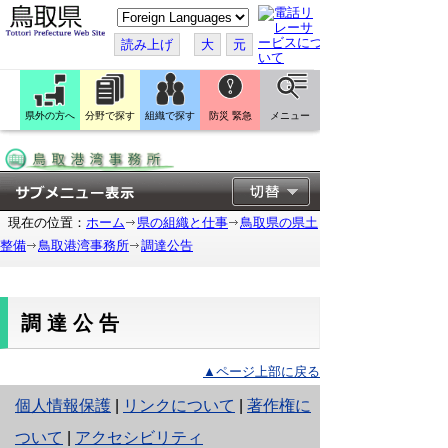
こ
の
ペ
読み上げ
大
元
ー
ジ
を
翻
訳
県外の方へ
分野で探す
組織で探す
防災 緊急
メニュー
す
る
現在の位置：
ホーム
県の組織と仕事
鳥取県の県土
整備
鳥取港湾事務所
調達公告
調達公告
▲ページ上部に戻る
と
個人情報保護
|
リンクについて
|
著作権に
り
ついて
|
アクセシビリティ