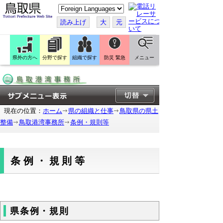
こ
の
ペ
読み上げ
大
元
ー
ジ
を
翻
訳
県外の方へ
分野で探す
組織で探す
防災 緊急
メニュー
す
る
現在の位置：
ホーム
県の組織と仕事
鳥取県の県土
整備
鳥取港湾事務所
条例・規則等
条例・規則等
県条例・規則