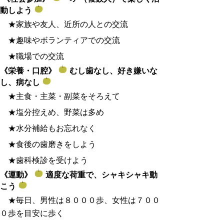
動しよう
★家族や友人、近所の人との交流
★趣味やボランティアでの交流
★職場での交流
《栄養・口腔》
むし歯
なし、好き嫌いな
し、病なし
★主食・主菜・副菜をそろえて
★塩分控えめ、野菜は多め
★水分補給もお忘れなく
★食後の歯磨きをしよう
★歯科検診を受けよう
《運動》
適度な荷重で、
シャキシャキ動
こう
★毎日、男性は８０００歩、女性は７００
０歩を目安に歩く