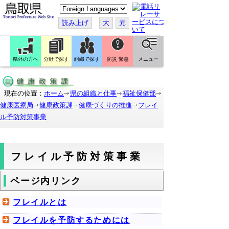
こ
の
ペ
読み上げ
大
元
ー
ジ
を
翻
訳
県外の方へ
分野で探す
組織で探す
防災 緊急
メニュー
す
る
現在の位置：
ホーム
県の組織と仕事
福祉保健部
健康医療局
健康政策課
健康づくりの推進
フレイ
ル予防対策事業
フレイル予防対策事業
ページ内リンク
フレイルとは
フレイルを予防するためには