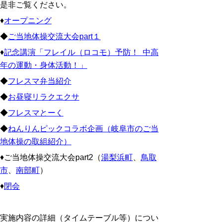
是非ご覧ください。
♦
オープニング
◆
ご当地体操交流大会part１
♦
記念講演「フレイル（ロコモ）予防！ 中高
年の運動・身体活動！」
◆
フレスマ弁当紹介
◆
お昼寝リラクエクサ
◆
フレスマとーく
◆
ねんりんピックコラボ企画（岐阜市のご当
地体操の取組紹介）
♦ご当地体操交流大会part2（
湯梨浜町
、
鳥取
市
、
南部町
）
♦
閉会
実施内容の詳細（タイムテーブル等）につい