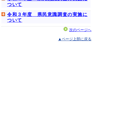
ついて
令和３年度 県民意識調査の実施に
ついて
次のページへ
▲ページ上部に戻る
と
個人情報保護
|
リンクについて
|
著作権に
り
ついて
|
アクセシビリティ
ネ
鳥取県 地域社会振興部 県民課
ッ
住所 〒680-8570
ト
鳥取県鳥取市東町1丁目220
電話
0857-26-7751
へ
ファクシミリ 0857-26-8112
の
E-mail
kenmin@pref.tottori.lg.jp
県政に関するご意見等はこちらからお寄せくださ
い。