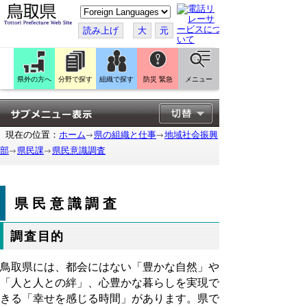
こ
の
ペ
読み上げ
大
元
ー
ジ
を
翻
訳
県外の方へ
分野で探す
組織で探す
防災 緊急
メニュー
す
る
現在の位置：
ホーム
県の組織と仕事
地域社会振興
部
県民課
県民意識調査
県民意識調査
調査目的
鳥取県には、都会にはない「豊かな自然」や
「人と人との絆」、心豊かな暮らしを実現で
きる「幸せを感じる時間」があります。県で