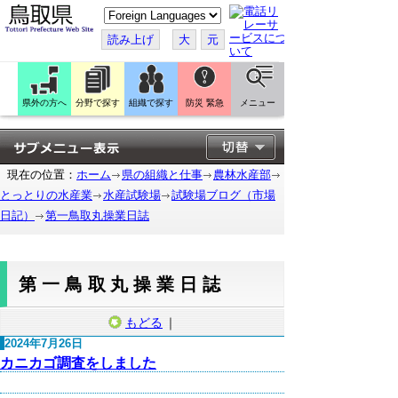
こ
の
ペ
読み上げ
大
元
ー
ジ
を
翻
訳
県外の方へ
分野で探す
組織で探す
防災 緊急
メニュー
す
る
現在の位置：
ホーム
県の組織と仕事
農林水産部
とっとりの水産業
水産試験場
試験場ブログ（市場
日記）
第一鳥取丸操業日誌
第一鳥取丸操業日誌
もどる
｜
2024年7月26日
カニカゴ調査をしました