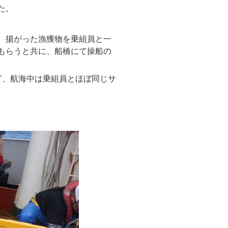
た。
、揚がった漁獲物を乗組員と一
もらうと共に、船橋にて操船の
ど、航海中は乗組員とほぼ同じサ