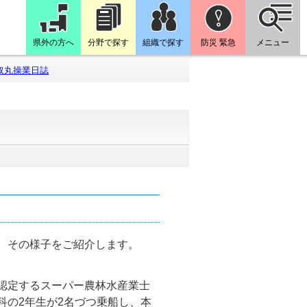
県外の方へ
分野で探す
組織で探す
防災 緊急
メニュー
取丸操業日誌
、その様子をご紹介します。
認定するスーパー農林水産業士
科の2年生が2名づつ乗船し、本