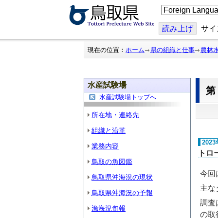
こ
の
ペ
ー
読み上げ
サイ
ジ
を
翻
現在の位置：
ホーム
県の組織と仕事
農林
訳
す
る
水産試験場
水産試験場トップへ
所在地・連絡先
組織と沿革
202
業務内容
トロ
鳥取の魚図鑑
今回
鳥取県沖海況の現状
主な
鳥取県沖海況の予報
調査
漁海況旬報
の取