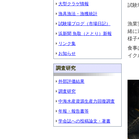
大型クラゲ情報
試験
漁具漁法・漁獲統計
試験場ブログ（市場日記）
漁業
緒に
浜新聞 魚取（ととり）新報
様子
リンク集
食事
お知らせ
イク
調査研究
外部評価結果
調査研究
中海水産資源生産力回復調査
年報・報告書等
学会誌への投稿論文・著書