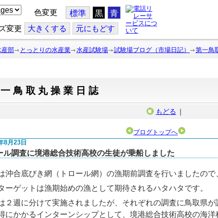
色変更
標準
黒
青
ズ変更
大
きくする
元
にもどす
水産部
とっとりの水産業
水産試験場
試験場ブログ（市場日記）
第一鳥
第一鳥取丸操業日誌
もどる
｜
ブログトップへ
3年8月23日
ール調査に境港総合技術高校の生徒が乗船しました
は沖合底びき網（トロール網）の漁期前調査を行いましたので
ターゲットは漁期始めの漁として期待されるハタハタです。
は２週に分けて実施されましたが、それぞれの調査に鳥取県が
得にかかるインターンシップとして、境港総合技術高校の海洋