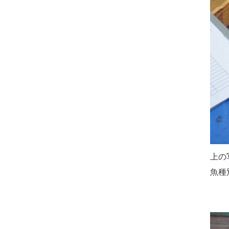
上の
魚種