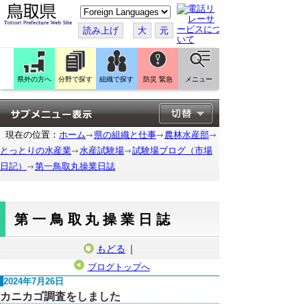
こ
の
ペ
読み上げ
大
元
ー
ジ
を
翻
訳
県外の方へ
分野で探す
組織で探す
防災 緊急
メニュー
す
る
現在の位置：
ホーム
県の組織と仕事
農林水産部
とっとりの水産業
水産試験場
試験場ブログ（市場
日記）
第一鳥取丸操業日誌
第一鳥取丸操業日誌
もどる
｜
ブログトップへ
2024年7月26日
カニカゴ調査をしました