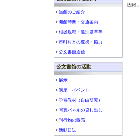
因幡
当館のご紹介
開館時間・交通案内
根拠規程・選別基準等
市町村との連携・協力
公文書館通信
公文書館の活動
展示
講座・イベント
学習教材（自由研究）
写真パネルの貸し出し
刊行物の販売
活動日誌