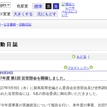
色変更
標準
黒
青
ズ変更
大
きくする
元
にもどす
部
公文書館
活動日誌
活動日誌
もどる
｜
ブログトップへ
5年9月24日
27年度 第1回 近世部会を開催しました。
27年9月9日（水）に新鳥取県史編さん委員会近世部会及び史料調
われた近世部会には、5名の部会委員に御出席いただきました。
今年度事業の実施状況について報告を行い、来年度の事業、次回刊