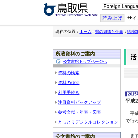
こ
の
ペ
ー
読み上げ
サイ
ジ
を
翻
現在の位置：
ホーム
県の組織と仕事
総務
訳
す
る
所蔵資料のご案内
公文書館トップページへ
資料の検索
資料の種別
利用手続き
201
平成
注目資料ピックアップ
参考文献・年表・図表
平成
で行
とっとりデジタルコレクション
まず
公文書館のご案内