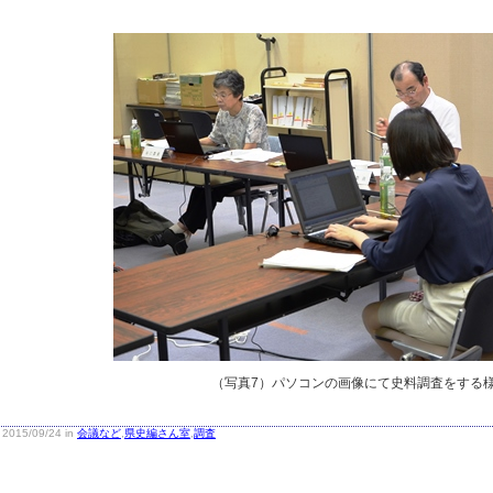
（写真7）パソコンの画像にて史料調査をする
2015/09/24 in
会議など
,
県史編さん室
,
調査