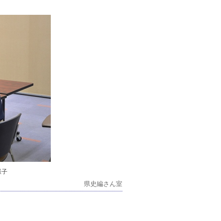
様子
県史編さん室