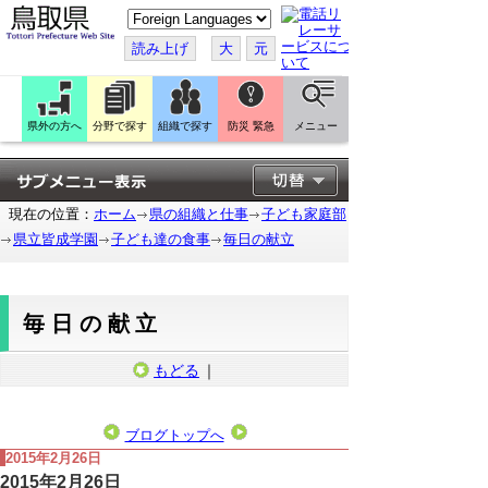
こ
の
ペ
読み上げ
大
元
ー
ジ
を
翻
訳
県外の方へ
分野で探す
組織で探す
防災 緊急
メニュー
す
る
現在の位置：
ホーム
県の組織と仕事
子ども家庭部
県立皆成学園
子ども達の食事
毎日の献立
毎日の献立
もどる
｜
ブログトップへ
2015年2月26日
2015年2月26日