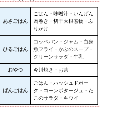
ごはん・味噌汁・いんげん
あさごはん
肉巻き・切干大根煮物・ふ
りかけ
コッペパン・ジャム・白身
ひるごはん
魚フライ・かぶのスープ・
グリーンサラダ・牛乳
おやつ
今川焼き・お茶
ごはん・ハッシュドポー
ばんごはん
ク・コーンポタージュ・た
このサラダ・キウイ
▲ページ上部に戻る
と
個人情報保護
|
リンクについて
|
著作権に
り
ついて
|
アクセシビリティ