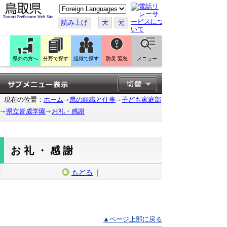
こ
の
ペ
読み上げ
大
元
ー
ジ
を
翻
訳
県外の方へ
分野で探す
組織で探す
防災 緊急
メニュー
す
る
現在の位置：
ホーム
県の組織と仕事
子ども家庭部
県立皆成学園
お礼・感謝
お礼・感謝
もどる
｜
▲ページ上部に戻る