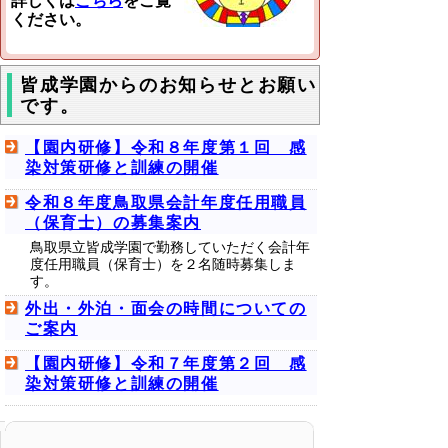
詳しくは
こちら
をご覧
ください。
皆成学園からのお知らせとお願い
です。
【園内研修】令和８年度第１回 感
染対策研修と訓練の開催
令和８年度鳥取県会計年度任用職員
（保育士）の募集案内
鳥取県立皆成学園で勤務していただく会計年
度任用職員（保育士）を２名随時募集しま
す。
外出・外泊・面会の時間についての
ご案内
【園内研修】令和７年度第２回 感
染対策研修と訓練の開催