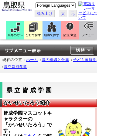
こ
の
ペ
読み上げ
大
元
ー
ジ
を
翻
訳
県外の方へ
分野で探す
組織で探す
防災 緊急
メニュー
す
る
現在の位置：
ホーム
県の組織と仕事
子ども家庭部
県立皆成学園
県立皆成学園
かいせいたろう紹介
皆成学園マスコットキ
ャラクターの
「かいせいたろう」で
す。