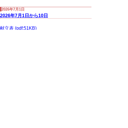
2026年7月1日
2026年7月1日から10日
献立表 (pdf:51KB)
作成日２０２６年６月２３日
次の一覧へ
▲ページ上部に戻る
と
個人情報保護
|
リンクについて
|
著作権に
り
ついて
|
アクセシビリティ
ネ
鳥取県立皆成学園
ッ
住所 〒682-0854
ト
鳥取県倉吉市みどり町3564-1
電話
0858-22-7188
へ
ファクシミリ 0858-22-7189
の
E-mail
kaisei@pref.tottori.lg.jp