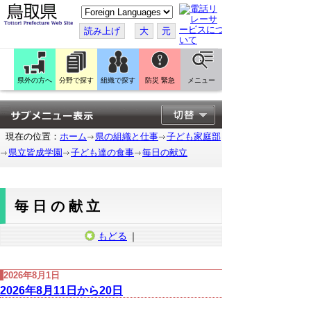
こ
の
ペ
読み上げ
大
元
ー
ジ
を
翻
訳
県外の方へ
分野で探す
組織で探す
防災 緊急
メニュー
す
る
現在の位置：
ホーム
県の組織と仕事
子ども家庭部
県立皆成学園
子ども達の食事
毎日の献立
毎日の献立
もどる
｜
2026年8月1日
2026年8月11日から20日