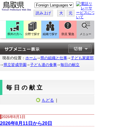
こ
の
ペ
読み上げ
大
元
ー
ジ
を
翻
訳
県外の方へ
分野で探す
組織で探す
防災 緊急
メニュー
す
る
現在の位置：
ホーム
県の組織と仕事
子ども家庭部
県立皆成学園
子ども達の食事
毎日の献立
毎日の献立
もどる
｜
2026年8月1日
2026年8月11日から20日