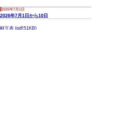
2026年7月1日
2026年7月1日から10日
献立表 (pdf:51KB)
作成日２０２６年６月２３日
次の一覧へ
▲ページ上部に戻る
と
個人情報保護
|
リンクについて
|
著作権に
り
ついて
|
アクセシビリティ
ネ
鳥取県立皆成学園
ッ
住所 〒682-0854
ト
鳥取県倉吉市みどり町3564-1
電話
0858-22-7188
へ
ファクシミリ 0858-22-7189
の
E-mail
kaisei@pref.tottori.lg.jp