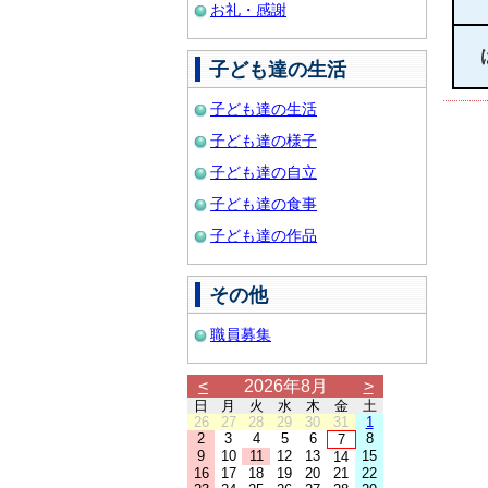
お礼・感謝
子ども達の生活
子ども達の生活
子ども達の様子
子ども達の自立
子ども達の食事
子ども達の作品
その他
職員募集
<
2026年8月
>
日
月
火
水
木
金
土
26
27
28
29
30
31
1
2
3
4
5
6
8
7
9
10
11
12
13
15
14
16
17
18
19
20
21
22