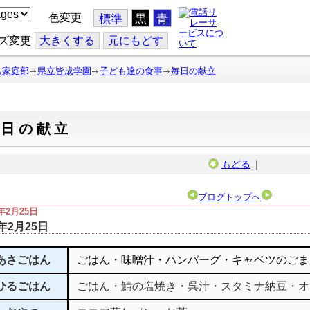
色変更
標準
黒
青
ズ変更
大
きくする
元
にもどす
も家庭部
県立皆成学園
子ども達の食事
毎日の献立
毎日の献立
もどる
｜
ブログトップへ
5年2月25日
5年2月25日
あさごはん
ごはん・味噌汁・ハンバーグ・キャベツのごま
ひるごはん
ごはん・鯖の塩焼き・呉汁・スタミナ納豆・オ