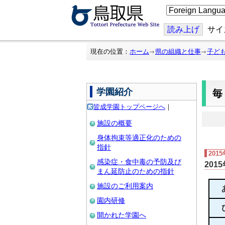
こ
の
ペ
ー
読み上げ
サイ
ジ
を
翻
現在の位置：
ホーム
県の組織と仕事
子ど
訳
す
る
学園紹介
皆成学園トップページへ
｜
施設の概要
身体拘束等適正化のための
指針
201
感染症・食中毒の予防及び
201
まん延防止のための指針
施設のご利用案内
園内研修
開かれた学園へ