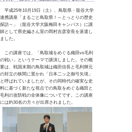
平成25年10月19日（土）、鳥取県・龍谷大学
連携講座「まるごと鳥取県！～とっとりの歴史
探訪～」（龍谷大学大阪梅田キャンパス）に講
師として県史編さん室の岡村吉彦室長を派遣し
ました。
この講座では、「鳥取城をめぐる織田vs毛利
の戦い」というテーマで講演しました。その概
要は、戦国末期の鳥取城は織田信長と毛利輝元
の対立の狭間に置かれ「日本二ッ之御弓矢境」
と呼ばれていましたが、その同時代の確実な史
料に基づく新たな視点での鳥取をめぐる織田と
毛利の攻防戦の全体像についてです。この講座
には約30名の方々が出席されました。