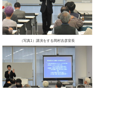
（写真1）講演をする岡村吉彦室長
（写真2）講演会場の様子
県史編さん室
公文書館
2013/10/24 in
県史編さん室
,
講座などのイベント