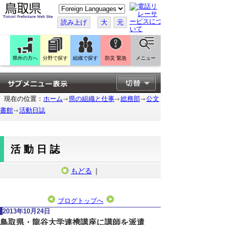
こ
の
ペ
読み上げ
大
元
ー
ジ
を
翻
訳
県外の方へ
分野で探す
組織で探す
防災 緊急
メニュー
す
る
現在の位置：
ホーム
県の組織と仕事
総務部
公文
書館
活動日誌
活動日誌
もどる
｜
ブログトップへ
2013年10月24日
鳥取県・龍谷大学連携講座に講師を派遣