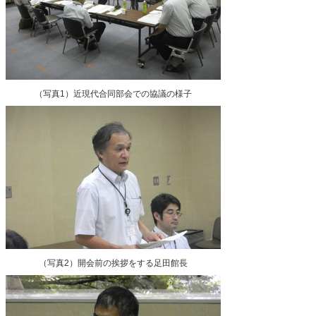
（写真1）近現代合同部会での協議の様子
（写真2）開会前の挨拶をする足田館長