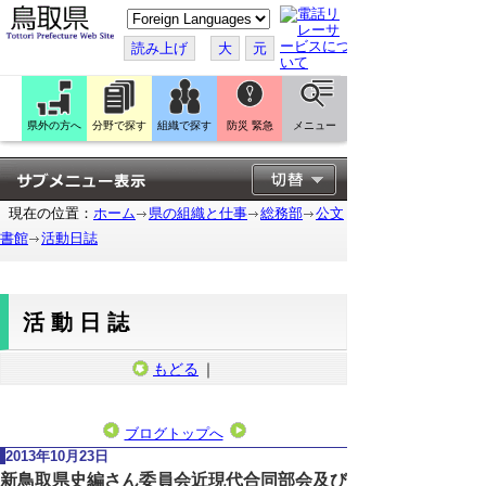
こ
の
ペ
読み上げ
大
元
ー
ジ
を
翻
訳
県外の方へ
分野で探す
組織で探す
防災 緊急
メニュー
す
る
現在の位置：
ホーム
県の組織と仕事
総務部
公文
書館
活動日誌
活動日誌
もどる
｜
ブログトップへ
2013年10月23日
新鳥取県史編さん委員会近現代合同部会及び