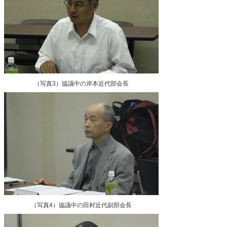
（写真3）協議中の岸本近代部会長
（写真4）協議中の田村近代副部会長