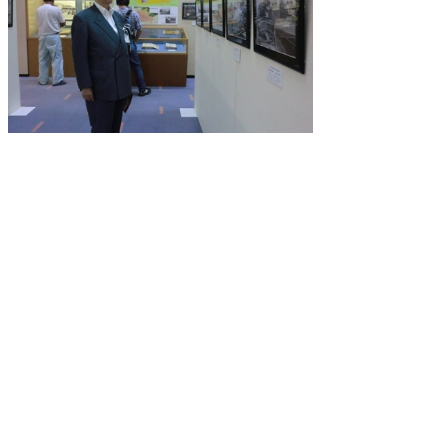
（写真2）担当職員の説明に熱心に耳を傾けておられました
公文書館
2013/08/27 in
館見学
,
公文書担当
▲ページ上部に戻る
と
個人情報保護
|
リンクについて
|
著作権に
り
ついて
|
アクセシビリティ
ネ
鳥取県立公文書館
ッ
住所 〒680-0017
ト
鳥取県鳥取市尚徳町101
電話
0857-26-8160
へ
（県史編さん室
0857-22-4620
）