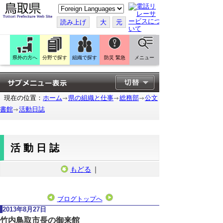
こ
の
ペ
読み上げ
大
元
ー
ジ
を
翻
訳
県外の方へ
分野で探す
組織で探す
防災 緊急
メニュー
す
る
現在の位置：
ホーム
県の組織と仕事
総務部
公文
書館
活動日誌
活動日誌
もどる
｜
ブログトップへ
2013年8月27日
竹内鳥取市長の御来館