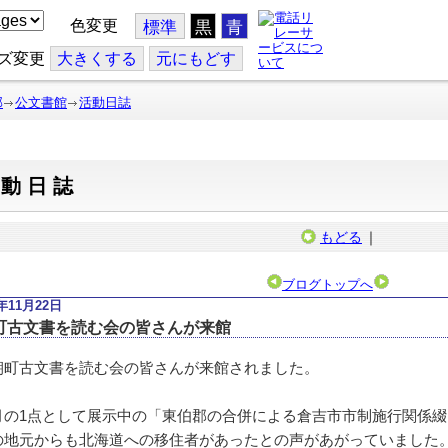
色変更
標準
黒
青
ズ変更
大
きくする
元
にもどす
部
公文書館
活動日誌
活動日誌
もどる
｜
ブログトップへ
2年11月22日
町古文書を読む会の皆さんが来館
町古文書を読む会の皆さんが来館されました。
の1点として展示中の「東伯郡の合併による倉吉市市制施行関係綴
の地元からも北海道への移住者があったとの声があがっていました