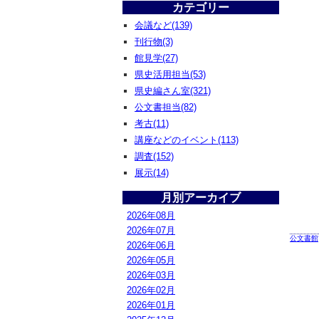
カテゴリー
会議など(139)
刊行物(3)
館見学(27)
県史活用担当(53)
県史編さん室(321)
公文書担当(82)
考古(11)
講座などのイベント(113)
調査(152)
展示(14)
月別アーカイブ
2026年08月
2026年07月
公文書館
2026年06月
2026年05月
2026年03月
2026年02月
2026年01月