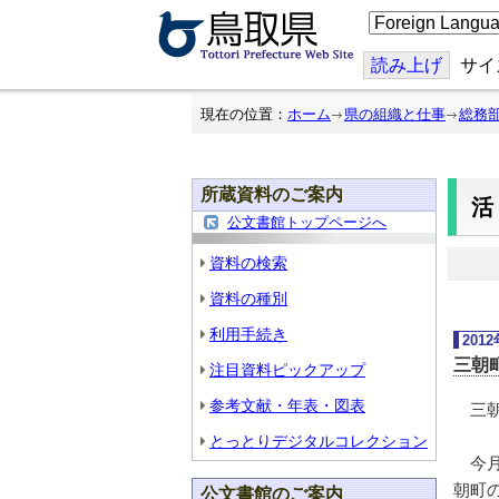
こ
の
ペ
ー
読み上げ
サイ
ジ
を
翻
現在の位置：
ホーム
県の組織と仕事
総務
訳
す
る
所蔵資料のご案内
公文書館トップページへ
資料の検索
資料の種別
利用手続き
201
三朝
注目資料ピックアップ
参考文献・年表・図表
三朝
とっとりデジタルコレクション
今月
朝町
公文書館のご案内