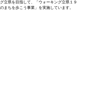
グ立県を目指して、「ウォーキング立県１９
のまちを歩こう事業」を実施しています。
実行委員会が認定するウォーキング大会の
3大会又は5大会に参加すると、プレゼント
があります。
ウォーキング立県を目指して（健康政策課ホ
ームページ）
ウォーキング立県19のまちを歩こう事業
（健康政策課ホームページ）
「ウォーキング立県19のまちを歩こう事
業」事務局（ＮＰＯ法人未来ホームページ）
問合せ先
中部総合事務所 倉吉保健所 健康支援総務
課 健康長寿担当