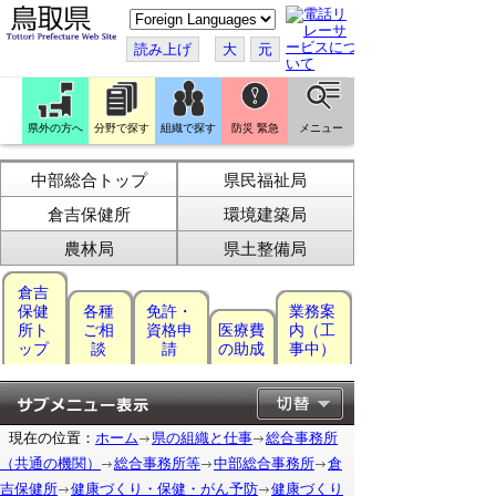
こ
の
ペ
読み上げ
大
元
ー
ジ
を
翻
訳
県外の方へ
分野で探す
組織で探す
防災 緊急
メニュー
す
る
中部総合トップ
県民福祉局
倉吉保健所
環境建築局
農林局
県土整備局
倉吉
保健
各種
免許・
業務案
所ト
ご相
資格申
医療費
内（工
ップ
談
請
の助成
事中）
現在の位置：
ホーム
県の組織と仕事
総合事務所
（共通の機関）
総合事務所等
中部総合事務所
倉
吉保健所
健康づくり・保健・がん予防
健康づくり