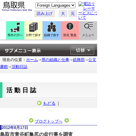
こ
の
ペ
読み上げ
大
元
ー
ジ
を
翻
訳
県外の方へ
分野で探す
組織で探す
防災 緊急
メニュー
す
る
現在の位置：
ホーム
県の組織と仕事
総務部
公文
書館
活動日誌
活動日誌
もどる
｜
ブログトップへ
2012年8月17日
鳥取市青谷町亀尻の盆行事を調査