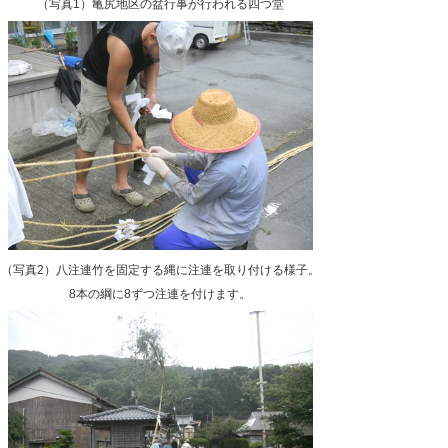
（写真1）亀尻地区の盆行事が行われる四つ堂
（写真2）八注連竹を固定する縄に注連を取り付ける様子。
8本の綱に8ずつ注連を付けます。