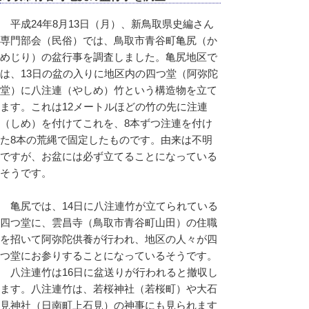
平成24年8月13日（月）、新鳥取県史編さん
専門部会（民俗）では、鳥取市青谷町亀尻（か
めじり）の盆行事を調査しました。亀尻地区で
は、13日の盆の入りに地区内の四つ堂（阿弥陀
堂）に八注連（やしめ）竹という構造物を立て
ます。これは12メートルほどの竹の先に注連
（しめ）を付けてこれを、8本ずつ注連を付け
た8本の荒縄で固定したものです。由来は不明
ですが、お盆には必ず立てることになっている
そうです。
亀尻では、14日に八注連竹が立てられている
四つ堂に、雲昌寺（鳥取市青谷町山田）の住職
を招いて阿弥陀供養が行われ、地区の人々が四
つ堂にお参りすることになっているそうです。
八注連竹は16日に盆送りが行われると撤収し
ます。八注連竹は、若桜神社（若桜町）や大石
見神社（日南町上石見）の神事にも見られます