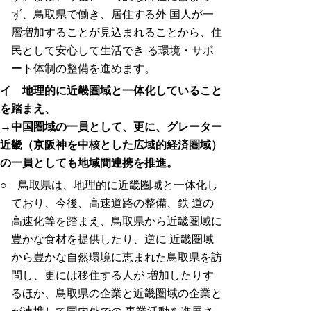
ず、鳥取県で働き、居住する外 国人が一
層増加することが見込まれることから、住
民として安心して生活でき る環境・サポ
ート体制の整備を進めます。
イ 地理的に近畿圏域と一体化していること
を踏まえ、
→中国圏域の一員として、更に、グレーター
近畿（京阪神を中核とした広域的経済圏域）
の一員としても地域間連携を推進。
○ 鳥取県は、地理的に近畿圏域と一体化し
ており、今後、高速道路の整備、鉄 道の
高速化等を踏まえ、鳥取県から近畿圏域に
豊かな食材を提供したり、逆に 近畿圏域
から豊かな自然環境に恵まれた鳥取県を訪
問し、更には移住する人が 増加したりす
るほか、鳥取県の企業と近畿圏域の企業と