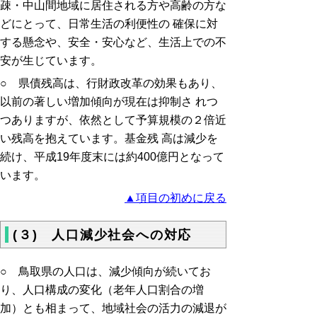
疎・中山間地域に居住される方や高齢の方な
どにとって、日常生活の利便性の 確保に対
する懸念や、安全・安心など、生活上での不
安が生じています。
○ 県債残高は、行財政改革の効果もあり、
以前の著しい増加傾向が現在は抑制さ れつ
つありますが、依然として予算規模の２倍近
い残高を抱えています。基金残 高は減少を
続け、平成19年度末には約400億円となって
います。
▲項目の初めに戻る
(３) 人口減少社会への対応
○ 鳥取県の人口は、減少傾向が続いてお
り、人口構成の変化（老年人口割合の増
加）とも相まって、地域社会の活力の減退が