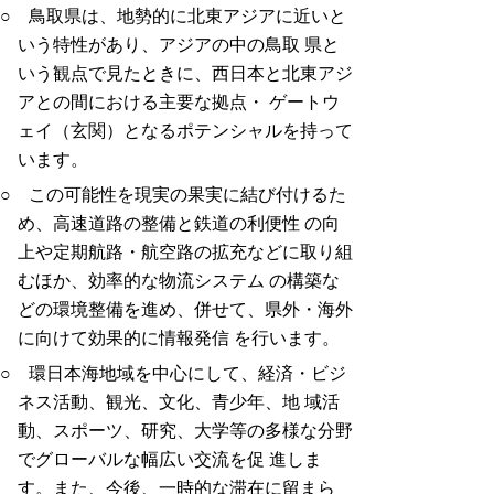
○ 鳥取県は、地勢的に北東アジアに近いと
いう特性があり、アジアの中の鳥取 県と
いう観点で見たときに、西日本と北東アジ
アとの間における主要な拠点・ ゲートウ
ェイ（玄関）となるポテンシャルを持って
います。
○ この可能性を現実の果実に結び付けるた
め、高速道路の整備と鉄道の利便性 の向
上や定期航路・航空路の拡充などに取り組
むほか、効率的な物流システム の構築な
どの環境整備を進め、併せて、県外・海外
に向けて効果的に情報発信 を行います。
○ 環日本海地域を中心にして、経済・ビジ
ネス活動、観光、文化、青少年、地 域活
動、スポーツ、研究、大学等の多様な分野
でグローバルな幅広い交流を促 進しま
す。また、今後、一時的な滞在に留まら