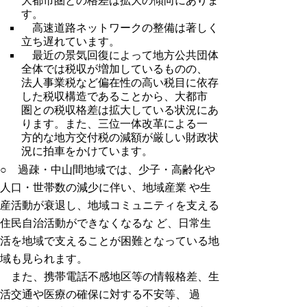
大都市圏との格差は拡大の傾向にありま
す。
高速道路ネットワークの整備は著しく
立ち遅れています。
最近の景気回復によって地方公共団体
全体では税収が増加しているものの、
法人事業税など偏在性の高い税目に依存
した税収構造であることから、大都市
圏との税収格差は拡大している状況にあ
ります。また、三位一体改革による一
方的な地方交付税の減額が厳しい財政状
況に拍車をかけています。
○ 過疎・中山間地域では、少子・高齢化や
人口・世帯数の減少に伴い、地域産業 や生
産活動が衰退し、地域コミュニティを支える
住民自治活動ができなくなるな ど、日常生
活を地域で支えることが困難となっている地
域も見られます。
また、携帯電話不感地区等の情報格差、生
活交通や医療の確保に対する不安等、 過