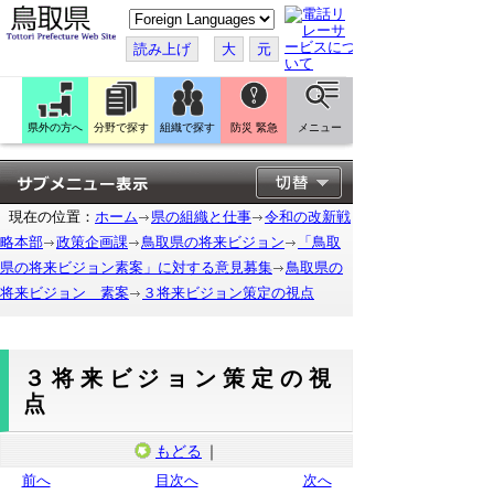
こ
の
ペ
読み上げ
大
元
ー
ジ
を
翻
訳
県外の方へ
分野で探す
組織で探す
防災 緊急
メニュー
す
る
現在の位置：
ホーム
県の組織と仕事
令和の改新戦
略本部
政策企画課
鳥取県の将来ビジョン
「鳥取
県の将来ビジョン素案」に対する意見募集
鳥取県の
将来ビジョン 素案
３将来ビジョン策定の視点
３将来ビジョン策定の視
点
もどる
｜
前へ
目次へ
次へ