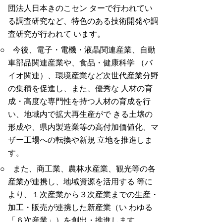
団法人日本きのこセン ターで行われてい
る調査研究など、特色のある技術開発や調
査研究が行われて います。
○ 今後、電子・電機・液晶関連産業、自動
車部品関連産業や、食品・健康科学 （バ
イオ関連）、環境産業など次世代産業分野
の集積を促進し、また、優秀な 人材の育
成・高度な専門性を持つ人材の育成を行
い、地域内で拡大再生産がで きる土壌の
形成や、県内製造業等の高付加価値化、マ
ザー工場への転換や新規 立地を推進しま
す。
○ また、商工業、農林水産業、観光等の各
産業が連携し、地域資源を活用する 等に
より、１次産業から３次産業までの生産・
加工・販売が連携した新産業（い わゆる
「６次産業」）を創出・推進します。