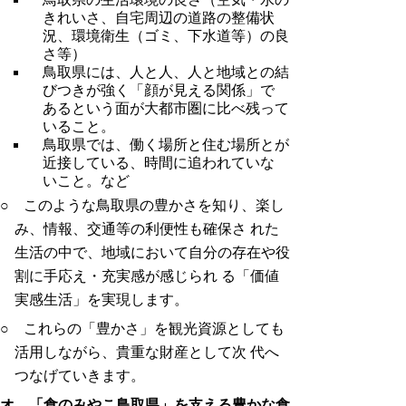
きれいさ、自宅周辺の道路の整備状
況、環境衛生（ゴミ、下水道等）の良
さ等）
鳥取県には、人と人、人と地域との結
びつきが強く「顔が見える関係」で
あるという面が大都市圏に比べ残って
いること。
鳥取県では、働く場所と住む場所とが
近接している、時間に追われていな
いこと。など
○ このような鳥取県の豊かさを知り、楽し
み、情報、交通等の利便性も確保さ れた
生活の中で、地域において自分の存在や役
割に手応え・充実感が感じられ る「価値
実感生活」を実現します。
○ これらの「豊かさ」を観光資源としても
活用しながら、貴重な財産として次 代へ
つなげていきます。
オ 「食のみやこ鳥取県」を支える豊かな食