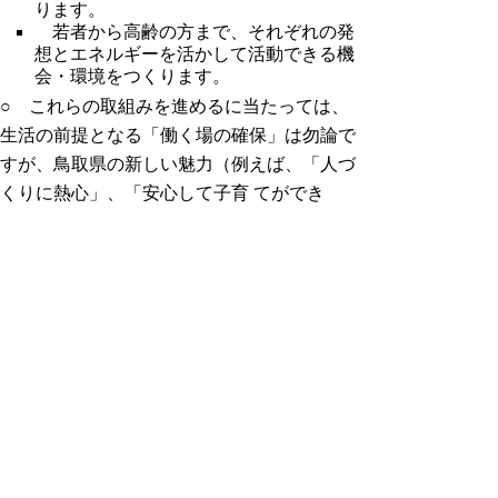
ります。
若者から高齢の方まで、それぞれの発
想とエネルギーを活かして活動できる機
会・環境をつくります。
○ これらの取組みを進めるに当たっては、
生活の前提となる「働く場の確保」は勿論で
すが、鳥取県の新しい魅力（例えば、「人づ
くりに熱心」、「安心して子育 てができ
る」、「価値実感生活を満喫できる」等）を
磨くことにより、人を呼び込み、定着させる
という視点や、子どもを産み育てる20～30
才代の人口減少が少子 高齢化の進行に一層
の拍車をかけることから、この世代の流出を
止め、流入の促進を図るという視点が必要で
す。
○ また、人口減少の中でも、鳥取県が地域
としてまとまり、活力を維持し、県民 が高
い生活満足度を感じるような地域づくりを進