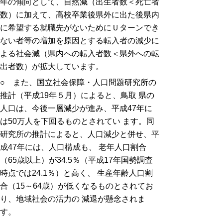
年の傾向として、自然減（出生者数＜死亡者
数）に加えて、高校卒業後県外に出た後県内
に希望する就職先がないためにＵターンでき
ない者等の増加を原因とする転入者の減少に
よる社会減（県内への転入者数＜県外への転
出者数）が拡大しています。
○ また、国立社会保障・人口問題研究所の
推計（平成19年５月）によると、鳥取 県の
人口は、今後一層減少が進み、平成47年に
は50万人を下回るものとされてい ます。同
研究所の推計によると、人口減少と併せ、平
成47年には、人口構成も、 老年人口割合
（65歳以上）が34.5％（平成17年国勢調査
時点では24.1％）と高く、 生産年齢人口割
合（15～64歳）が低くなるものとされてお
り、地域社会の活力の 減退が懸念されま
す。