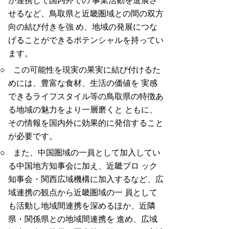
が連携して国内外での 事業活動を進展さ
せるなど、鳥取県と近畿圏域との間の双方
向の結び付きを強 め、地域の発展につな
げることができるポテンシャルを持ってい
ます。
○ この可能性を現実の果実に結び付けるた
めには、豊富な食材、生活の価値を 実感
できるライフスタイル等の鳥取県の特徴あ
る地域の魅力をより一層磨くと ともに、
その情報を国内外に効果的に発信すること
が必要です。
○ また、中国圏域の一員として加入してい
る中国地方知事会に加え、近畿ブロ ック
知事会・関西広域機構に加入するなど、広
域連携の観点から近畿圏域の一 員として
も活動し地域間連携を深めるほか、近隣
県・関係県との地域間連携を 進め、広域