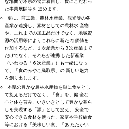
な場面で本県の食に着目し、食にこだわっ
た事業展開等を 進めます。
○ 更に、商工業、農林水産業、観光等の各
産業が連携し、素材としての農林水 産物
や、これまでの加工品だけでなく、地域資
源の活用等によりこれらに新た な価値を
付加するなど、１次産業から３次産業まで
だけでなく、それらが連携 した新産業
（いわゆる「６次産業」）も一緒になっ
て、「食のみやこ鳥取県」の 新しい魅力
を創り出します。
○ 本県の豊かな農林水産物を単に食材とし
て捉えるだけでなく、「食」を、健 全な
心と体を育み、いきいきとして豊かな暮ら
しを実現する「源」として捉え、 安全で
安心できる食材を使った、家庭や学校給食
等における「美味しい食」「あ たたかい