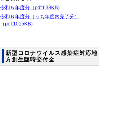
令和５年度分（pdf:638KB)
令和６年度分（うち年度内完了分）
（pdf:1015KB)
新型コロナウイルス感染症対応地
方創生臨時交付金
（概要）
この交付金は、新型コロナウイルス感染症の
感染拡大防止とともに、感染拡大の影響を受
けている地域経済や住民生活を支援し地方創
生を図るため、地方公共団体が地域の実情に
応じて、きめ細やかに必要な事業を実施でき
るよう令和２年度に創設された交付金です。
(～令和５年度)