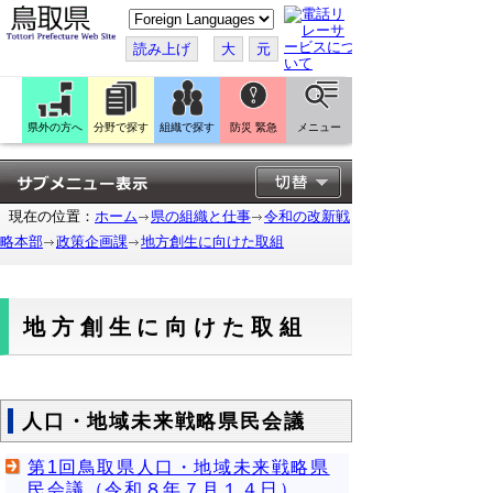
こ
の
ペ
読み上げ
大
元
ー
ジ
を
翻
訳
県外の方へ
分野で探す
組織で探す
防災 緊急
メニュー
す
る
現在の位置：
ホーム
県の組織と仕事
令和の改新戦
略本部
政策企画課
地方創生に向けた取組
地方創生に向けた取組
人口・地域未来戦略県民会議
第1回鳥取県人口・地域未来戦略県
民会議（令和８年７月１４日）