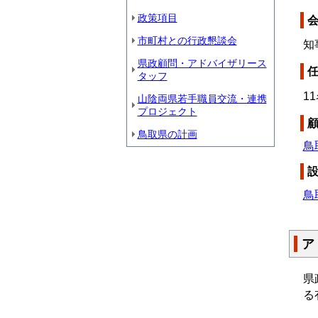
政策項目
市町村との行政懇談会
知
県政顧問・アドバイザリース
タッフ
1
山陰両県若手職員交流・連携
プロジェクト
鳥取県の計画
鳥
鳥
ア
県
る