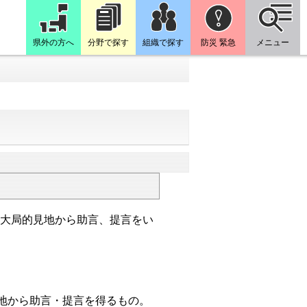
県外の方へ
分野で探す
組織で探す
防災 緊急
メニュー
い大局的見地から助言、提言をい
地から助言・提言を得るもの。