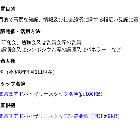
設置目的
門的で高度な知識、情報及び社会経済に関する幅広い見識に基
会議開催・活用方法
 研究会、勉強会又は委員会等の委員
 講演会又はシンポジウム等の講師又はパネラー など
任命人数
6名（令和8年4月1日現在）
スタッフ名簿
取県政アドバイザリースタッフ名簿(pdf:66KB)
設置根拠
取県政アドバイザリースタッフ設置要綱（PDF:69KB）