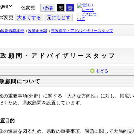
色変更
標準
黒
青
ズ変更
大
きくする
元
にもどす
の改新戦略本部
政策企画課
県政顧問・アドバイザリースタッフ
県政顧問・アドバイザリースタッフ
もどる
｜
政顧問について
政の重要事項(分野）に関する「大きな方向性」に対し、幅広
だくため、県政顧問を設置しています。
設置目的
政の進展を図るため、県政の重要事項、課題に関して大局的見