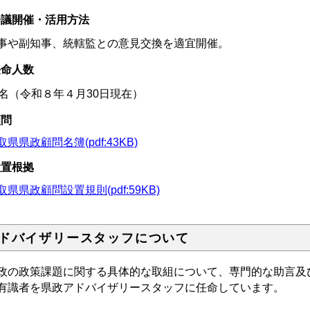
会議開催・活用方法
事や副知事、統轄監との意見交換を適宜開催。
任命人数
1名（令和８年４月30日現在）
顧問
取県県政顧問名簿(pdf:43KB)
設置根拠
取県県政顧問設置規則(pdf:59KB)
ドバイザリースタッフについて
政の政策課題に関する具体的な取組について、専門的な助言及
有識者を県政アドバイザリースタッフに任命しています。