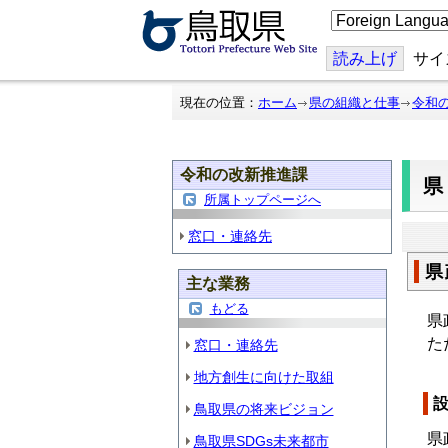
こ
の
ペ
ー
読み上げ
サイ
ジ
を
翻
現在の位置：
ホーム
県の組織と仕事
令和
訳
す
る
令和の改新推進課
所属トップページへ
窓口・連絡先
県
主な業務
もどる
県
た
窓口・連絡先
地方創生に向けた取組
鳥取県の将来ビジョン
県
鳥取県SDGs未来都市