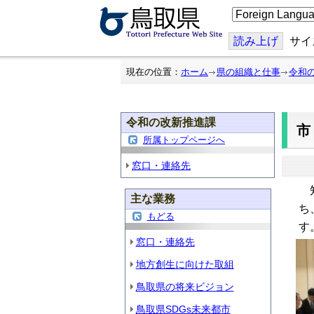
こ
の
ペ
ー
読み上げ
サイ
ジ
を
翻
現在の位置：
ホーム
県の組織と仕事
令和
訳
す
る
令和の改新推進課
所属トップページへ
窓口・連絡先
知
主な業務
ち
もどる
す
窓口・連絡先
地方創生に向けた取組
鳥取県の将来ビジョン
鳥取県SDGs未来都市