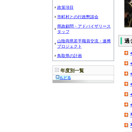
政策項目
市町村との行政懇談会
県政顧問・アドバイザリース
タッフ
過
山陰両県若手職員交流・連携
プロジェクト
鳥取県の計画
年度別一覧
もどる