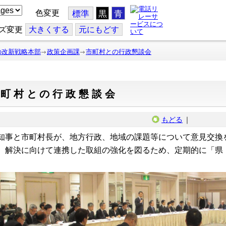
色変更
標準
黒
青
ズ変更
大
きくする
元
にもどす
の改新戦略本部
政策企画課
市町村との行政懇談会
市町村との行政懇談会
もどる
｜
事と市町村長が、地方行政、地域の課題等について意見交換
、解決に向けて連携した取組の強化を図るため、定期的に「県
。