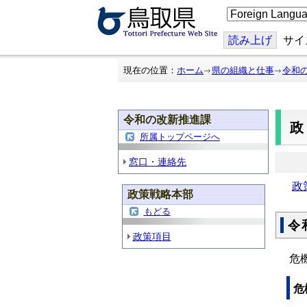
こ
の
ペ
ー
読み上げ
サイ
ジ
を
翻
現在の位置：
ホーム
県の組織と仕事
令和
訳
す
る
令和の改新推進課
所属トップページへ
窓口・連絡先
政
政策戦略本部
もどる
令
政策項目
危
危