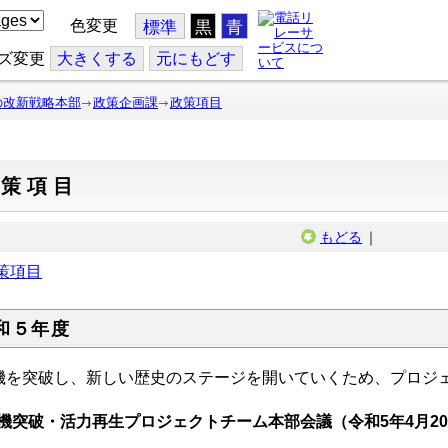
色変更
標準
黒
青
ズ変更
大
きくする
元
にもどす
の改新戦略本部
政策企画課
政策項目
政策項目
もどる
｜
策項目
和５年度
機を突破し、新しい歴史のステージを開いていくため、プロジ
機突破・活力再生プロジェクトチーム本部会議（令和5年4月2