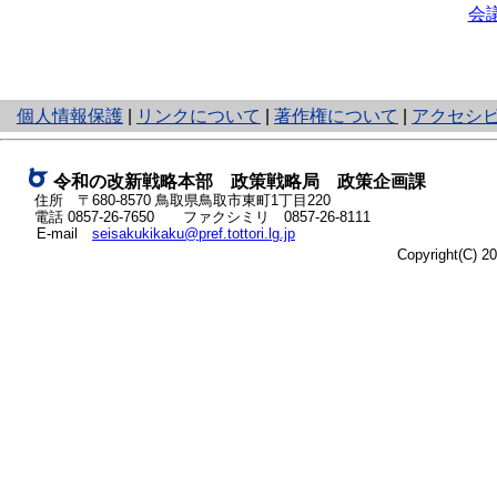
会議
と
個人情報保護
|
リンクについて
|
著作権について
|
アクセシ
り
ネ
ッ
令和の改新戦略本部 政策戦略局 政策企画課
ト
住所 〒680-8570 鳥取県鳥取市東町1丁目220
電話
0857-26-7650
ファクシミリ 0857-26-8111
へ
E-mail
seisakukikaku@pref.tottori.lg.jp
の
Copyright(C) 