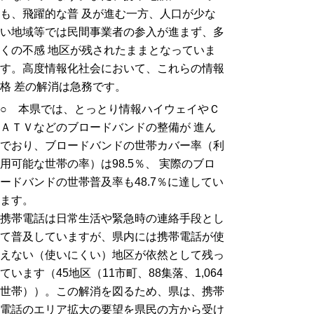
も、飛躍的な普 及が進む一方、人口が少な
い地域等では民間事業者の参入が進まず、多
くの不感 地区が残されたままとなっていま
す。高度情報化社会において、これらの情報
格 差の解消は急務です。
○ 本県では、とっとり情報ハイウェイやＣ
ＡＴＶなどのブロードバンドの整備が 進ん
でおり、ブロードバンドの世帯カバー率（利
用可能な世帯の率）は98.5％、 実際のブロ
ードバンドの世帯普及率も48.7％に達してい
ます。
携帯電話は日常生活や緊急時の連絡手段とし
て普及していますが、県内には携帯電話が使
えない（使いにくい）地区が依然として残っ
ています（45地区（11市町、88集落、1,064
世帯））。この解消を図るため、県は、携帯
電話のエリア拡大の要望を県民の方から受け