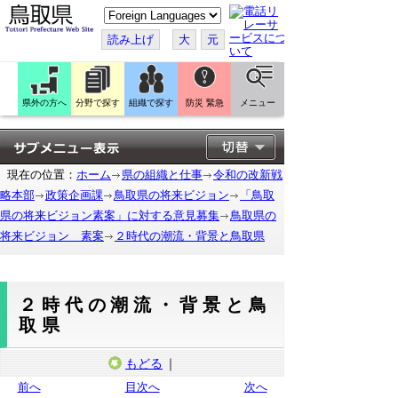
こ
の
ペ
読み上げ
大
元
ー
ジ
を
翻
訳
県外の方へ
分野で探す
組織で探す
防災 緊急
メニュー
す
る
現在の位置：
ホーム
県の組織と仕事
令和の改新戦
略本部
政策企画課
鳥取県の将来ビジョン
「鳥取
県の将来ビジョン素案」に対する意見募集
鳥取県の
将来ビジョン 素案
２時代の潮流・背景と鳥取県
２時代の潮流・背景と鳥
取県
もどる
｜
前へ
目次へ
次へ