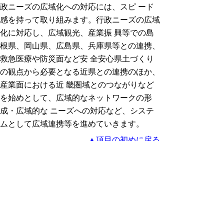
政ニーズの広域化への対応には、スピ ード
感を持って取り組みます。行政ニーズの広域
化に対応し、広域観光、産業振 興等での島
根県、岡山県、広島県、兵庫県等との連携、
救急医療や防災面など安 全安心県土づくり
の観点から必要となる近県との連携のほか、
産業面における近 畿圏域とのつながりなど
を始めとして、広域的なネットワークの形
成・広域的な ニーズへの対応など、システ
ムとして広域連携等を進めていきます。
▲項目の初めに戻る
(６) 「協働」型社会への転換
ア 社会を担う新しいパートナーシップのシ
ステムづくり
イ 家庭、職場、地域社会での男女共同参画