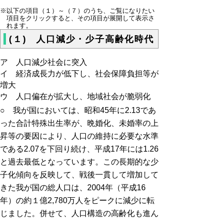
※以下の項目（１）～（７）のうち、ご覧になりたい
項目をクリックすると、その項目が展開して表示さ
れます。
(１) 人口減少・少子高齢化時代
ア 人口減少社会に突入
イ 経済成長力が低下し、社会保障負担等が
増大
ウ 人口偏在が拡大し、地域社会が脆弱化
○ 我が国においては、昭和45年に2.13であ
った合計特殊出生率が、晩婚化、未婚率の上
昇等の要因により、人口の維持に必要な水準
である2.07を下回り続け、平成17年には1.26
と過去最低となっています。この長期的な少
子化傾向を反映して、戦後一貫して増加して
きた我が国の総人口は、2004年（平成16
年）の約１億2,780万人をピークに減少に転
じました。併せて、人口構造の高齢化も進ん