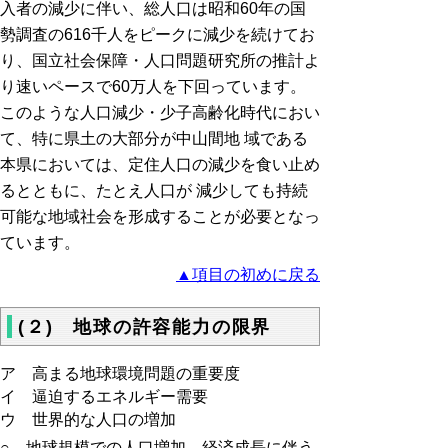
入者の減少に伴い、総人口は昭和60年の国
勢調査の616千人をピークに減少を続けてお
り、国立社会保障・人口問題研究所の推計よ
り速いペースで60万人を下回っています。
このような人口減少・少子高齢化時代におい
て、特に県土の大部分が中山間地 域である
本県においては、定住人口の減少を食い止め
るとともに、たとえ人口が 減少しても持続
可能な地域社会を形成することが必要となっ
ています。
▲項目の初めに戻る
(２) 地球の許容能力の限界
ア 高まる地球環境問題の重要度
イ 逼迫するエネルギー需要
ウ 世界的な人口の増加
○ 地球規模での人口増加、経済成長に伴う