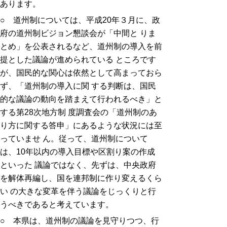
あります。
○ 道州制については、平成20年３月に、政
府の道州制ビジョン懇談会が「中間と りま
とめ」を公表されるなど、道州制の導入を前
提とした議論が進められている ところです
が、国民的な関心は依然として高まっておら
ず、「道州制の導入に関 する判断は、国民
的な議論の動向を踏まえて行われるべき」と
する第28次地方制 度調査会の「道州制のあ
り方に関する答申」にあるような状況には至
っていませ ん。従って、道州制について
は、10年以内の導入目標や区割り案の作成
といった 議論ではなく、先ずは、中央政府
を解体再編し、国を連邦制に作り変えるくら
い の大きな変革を伴う議論をじっくりと行
うべきであると考えています。
○ 本県は、道州制の議論を見守りつつ、行