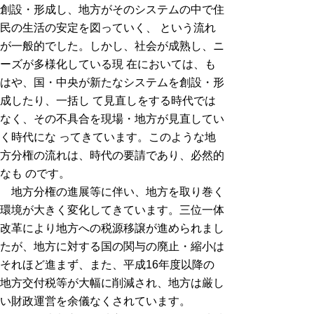
創設・形成し、地方がそのシステムの中で住
民の生活の安定を図っていく、 という流れ
が一般的でした。しかし、社会が成熟し、ニ
ーズが多様化している現 在においては、も
はや、国・中央が新たなシステムを創設・形
成したり、一括し て見直しをする時代では
なく、その不具合を現場・地方が見直してい
く時代にな ってきています。このような地
方分権の流れは、時代の要請であり、必然的
なも のです。
地方分権の進展等に伴い、地方を取り巻く
環境が大きく変化してきています。三位一体
改革により地方への税源移譲が進められまし
たが、地方に対する国の関与の廃止・縮小は
それほど進まず、また、平成16年度以降の
地方交付税等が大幅に削減され、地方は厳し
い財政運営を余儀なくされています。