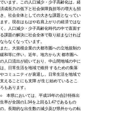
でいます。この人口減少・少子高齢化は、経
済成長力の低下と社会保障負担等の増大も招
き、社会全体としての大きな課題となってい
ます。現在はもはや右肩上がりの経済ではな
く、人口減少・少子高齢化時代の中で直面す
る課題の解決に社会全体で取り組まなければ
ならなくなっています。
また、大規模企業の大都市圏への立地規制の
緩和等に伴い、近年、地方から大 都市圏へ
の人口流出が続いており、中山間地域の中に
は、日常生活を地域で維持 するための集落
やコミュニティが衰退し、日常生活を地域で
支えることにも支障 が生じ始めているとこ
ろもあります。
○ 本県においては、平成19年の合計特殊出
生率が全国の1.34を上回る1.47であるもの
の、長期的な出生数の減少及び県外からの転