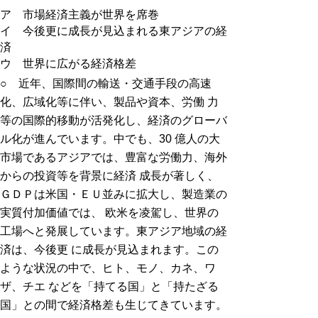
ア 市場経済主義が世界を席巻
イ 今後更に成長が見込まれる東アジアの経
済
ウ 世界に広がる経済格差
○ 近年、国際間の輸送・交通手段の高速
化、広域化等に伴い、製品や資本、労働 力
等の国際的移動が活発化し、経済のグローバ
ル化が進んでいます。中でも、30 億人の大
市場であるアジアでは、豊富な労働力、海外
からの投資等を背景に経済 成長が著しく、
ＧＤＰは米国・ＥＵ並みに拡大し、製造業の
実質付加価値では、 欧米を凌駕し、世界の
工場へと発展しています。東アジア地域の経
済は、今後更 に成長が見込まれます。この
ような状況の中で、ヒト、モノ、カネ、ワ
ザ、チエ などを「持てる国」と「持たざる
国」との間で経済格差も生じてきています。