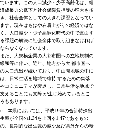
でいます。この人口減少・少子高齢化は、経
済成長力の低下と社会保障負担等の増大も招
き、社会全体としての大きな課題となってい
ます。現在はもはや右肩上がりの経済ではな
く、人口減少・少子高齢化時代の中で直面す
る課題の解決に社会全体で取り組まなければ
ならなくなっています。
また、大規模企業の大都市圏への立地規制の
緩和等に伴い、近年、地方から大 都市圏へ
の人口流出が続いており、中山間地域の中に
は、日常生活を地域で維持 するための集落
やコミュニティが衰退し、日常生活を地域で
支えることにも支障 が生じ始めているとこ
ろもあります。
○ 本県においては、平成19年の合計特殊出
生率が全国の1.34を上回る1.47であるもの
の、長期的な出生数の減少及び県外からの転