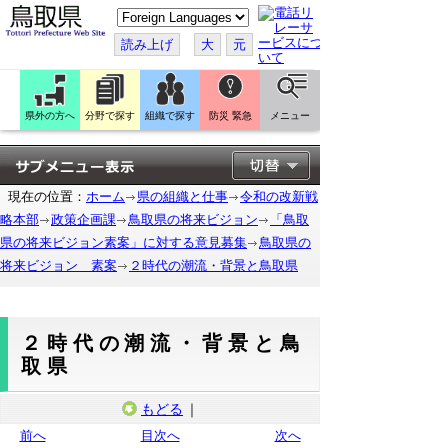
こ
の
ペ
読み上げ
大
元
ー
ジ
を
翻
訳
県外の方へ
分野で探す
組織で探す
防災 緊急
メニュー
す
る
現在の位置：
ホーム
県の組織と仕事
令和の改新戦
略本部
政策企画課
鳥取県の将来ビジョン
「鳥取
県の将来ビジョン素案」に対する意見募集
鳥取県の
将来ビジョン 素案
２時代の潮流・背景と鳥取県
２時代の潮流・背景と鳥
取県
もどる
｜
前へ
目次へ
次へ