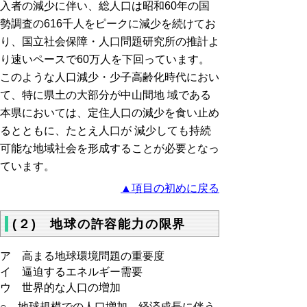
入者の減少に伴い、総人口は昭和60年の国
勢調査の616千人をピークに減少を続けてお
り、国立社会保障・人口問題研究所の推計よ
り速いペースで60万人を下回っています。
このような人口減少・少子高齢化時代におい
て、特に県土の大部分が中山間地 域である
本県においては、定住人口の減少を食い止め
るとともに、たとえ人口が 減少しても持続
可能な地域社会を形成することが必要となっ
ています。
▲項目の初めに戻る
(２) 地球の許容能力の限界
ア 高まる地球環境問題の重要度
イ 逼迫するエネルギー需要
ウ 世界的な人口の増加
○ 地球規模での人口増加、経済成長に伴う