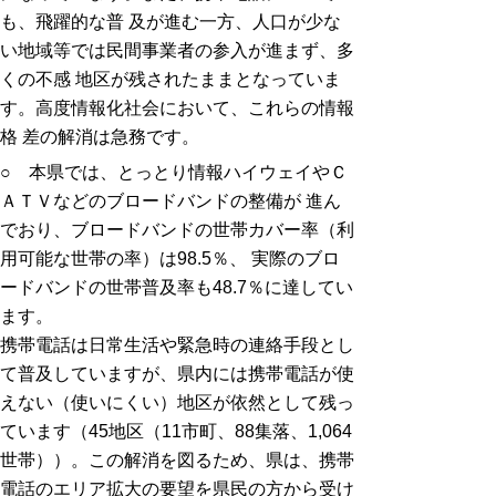
も、飛躍的な普 及が進む一方、人口が少な
い地域等では民間事業者の参入が進まず、多
くの不感 地区が残されたままとなっていま
す。高度情報化社会において、これらの情報
格 差の解消は急務です。
○ 本県では、とっとり情報ハイウェイやＣ
ＡＴＶなどのブロードバンドの整備が 進ん
でおり、ブロードバンドの世帯カバー率（利
用可能な世帯の率）は98.5％、 実際のブロ
ードバンドの世帯普及率も48.7％に達してい
ます。
携帯電話は日常生活や緊急時の連絡手段とし
て普及していますが、県内には携帯電話が使
えない（使いにくい）地区が依然として残っ
ています（45地区（11市町、88集落、1,064
世帯））。この解消を図るため、県は、携帯
電話のエリア拡大の要望を県民の方から受け