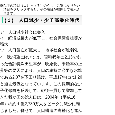
※以下の項目（１）～（７）のうち、ご覧になりたい
項目をクリックすると、その項目が展開して表示さ
れます。
(１) 人口減少・少子高齢化時代
ア 人口減少社会に突入
イ 経済成長力が低下し、社会保障負担等が
増大
ウ 人口偏在が拡大し、地域社会が脆弱化
○ 我が国においては、昭和45年に2.13であ
った合計特殊出生率が、晩婚化、未婚率の上
昇等の要因により、人口の維持に必要な水準
である2.07を下回り続け、平成17年には1.26
と過去最低となっています。この長期的な少
子化傾向を反映して、戦後一貫して増加して
きた我が国の総人口は、2004年（平成16
年）の約１億2,780万人をピークに減少に転
じました。併せて、人口構造の高齢化も進ん