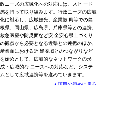
政ニーズの広域化への対応には、スピ ード
感を持って取り組みます。行政ニーズの広域
化に対応し、広域観光、産業振 興等での島
根県、岡山県、広島県、兵庫県等との連携、
救急医療や防災面など安 全安心県土づくり
の観点から必要となる近県との連携のほか、
産業面における近 畿圏域とのつながりなど
を始めとして、広域的なネットワークの形
成・広域的な ニーズへの対応など、システ
ムとして広域連携等を進めていきます。
▲項目の初めに戻る
(６) 「協働」型社会への転換
ア 社会を担う新しいパートナーシップのシ
ステムづくり
イ 家庭、職場、地域社会での男女共同参画