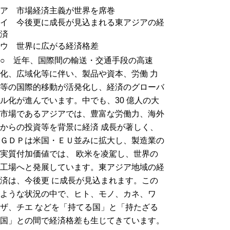
ア 市場経済主義が世界を席巻
イ 今後更に成長が見込まれる東アジアの経
済
ウ 世界に広がる経済格差
○ 近年、国際間の輸送・交通手段の高速
化、広域化等に伴い、製品や資本、労働 力
等の国際的移動が活発化し、経済のグローバ
ル化が進んでいます。中でも、30 億人の大
市場であるアジアでは、豊富な労働力、海外
からの投資等を背景に経済 成長が著しく、
ＧＤＰは米国・ＥＵ並みに拡大し、製造業の
実質付加価値では、 欧米を凌駕し、世界の
工場へと発展しています。東アジア地域の経
済は、今後更 に成長が見込まれます。この
ような状況の中で、ヒト、モノ、カネ、ワ
ザ、チエ などを「持てる国」と「持たざる
国」との間で経済格差も生じてきています。