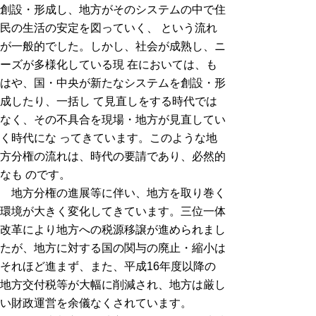
創設・形成し、地方がそのシステムの中で住
民の生活の安定を図っていく、 という流れ
が一般的でした。しかし、社会が成熟し、ニ
ーズが多様化している現 在においては、も
はや、国・中央が新たなシステムを創設・形
成したり、一括し て見直しをする時代では
なく、その不具合を現場・地方が見直してい
く時代にな ってきています。このような地
方分権の流れは、時代の要請であり、必然的
なも のです。
地方分権の進展等に伴い、地方を取り巻く
環境が大きく変化してきています。三位一体
改革により地方への税源移譲が進められまし
たが、地方に対する国の関与の廃止・縮小は
それほど進まず、また、平成16年度以降の
地方交付税等が大幅に削減され、地方は厳し
い財政運営を余儀なくされています。