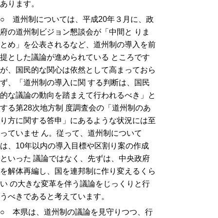
あります。
○ 道州制については、平成20年３月に、政
府の道州制ビジョン懇談会が「中間と りま
とめ」を公表されるなど、道州制の導入を前
提とした議論が進められている ところです
が、国民的な関心は依然として高まっておら
ず、「道州制の導入に関 する判断は、国民
的な議論の動向を踏まえて行われるべき」と
する第28次地方制 度調査会の「道州制のあ
り方に関する答申」にあるような状況には至
っていませ ん。従って、道州制について
は、10年以内の導入目標や区割り案の作成
といった 議論ではなく、先ずは、中央政府
を解体再編し、国を連邦制に作り変えるくら
い の大きな変革を伴う議論をじっくりと行
うべきであると考えています。
○ 本県は、道州制の議論を見守りつつ、行