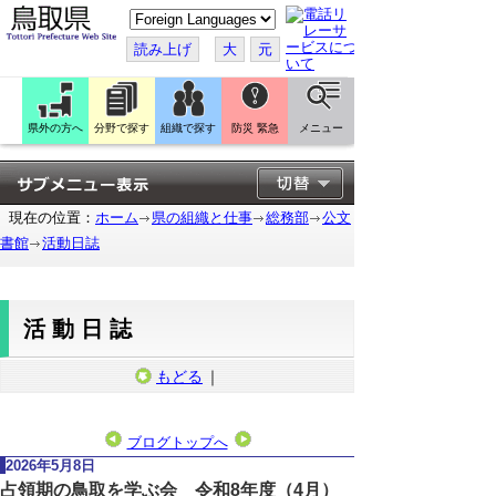
こ
の
ペ
読み上げ
大
元
ー
ジ
を
翻
訳
県外の方へ
分野で探す
組織で探す
防災 緊急
メニュー
す
る
現在の位置：
ホーム
県の組織と仕事
総務部
公文
書館
活動日誌
活動日誌
もどる
｜
ブログトップへ
2026年5月8日
占領期の鳥取を学ぶ会 令和8年度（4月）