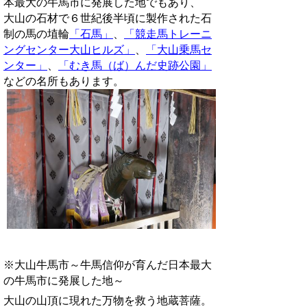
本最大の牛馬市に発展した地でもあり、
大山の石材で６世紀後半頃に製作された石
制の馬の埴輪
「石馬」
、
「競走馬トレーニ
ングセンター大山ヒルズ」
、
「大山乗馬セ
ンター」
、
「むき馬（ば）んだ史跡公園」
などの名所もあります。
※大山牛馬市～牛馬信仰が育んだ日本最大
の牛馬市に発展した地～
大山の山頂に現れた万物を救う地蔵菩薩。