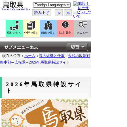
こ
の
ペ
読み上げ
大
元
ー
ジ
を
翻
訳
県外の方へ
分野で探す
組織で探す
防災 緊急
メニュー
す
る
現在の位置：
ホーム
県の組織と仕事
令和の改新戦
略本部
広報課
2026年馬取県特設サイト
2026年馬取県特設サイ
ト