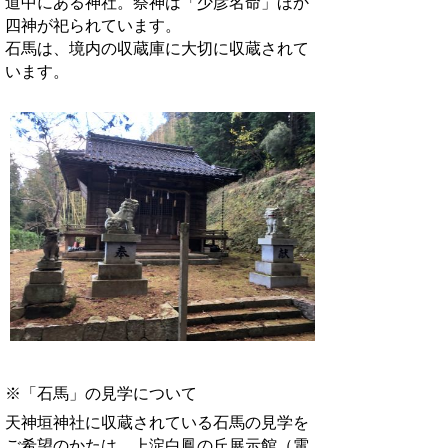
道中にある神社。祭神は「少彦名命」ほか
四神が祀られています。
石馬は、境内の収蔵庫に大切に収蔵されて
います。
※「石馬」の見学について
天神垣神社に収蔵されている石馬の見学を
ご希望のかたは、上淀白鳳の丘展示館（電