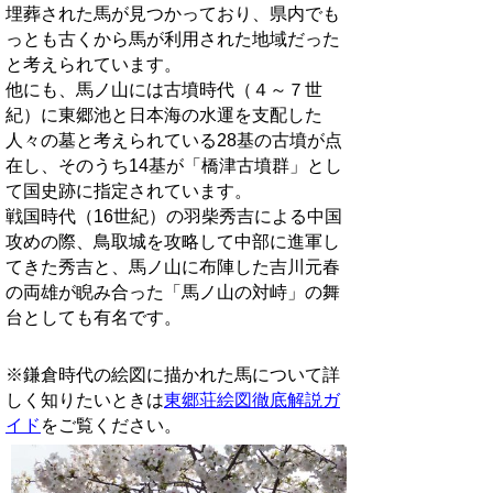
埋葬された馬が見つかっており、県内でも
っとも古くから馬が利用された地域だった
と考えられています。
他にも、馬ノ山には古墳時代（４～７世
紀）に東郷池と日本海の水運を支配した
人々の墓と考えられている28基の古墳が点
在し、そのうち14基が「橋津古墳群」とし
て国史跡に指定されています。
戦国時代（16世紀）の羽柴秀吉による中国
攻めの際、鳥取城を攻略して中部に進軍し
てきた秀吉と、馬ノ山に布陣した吉川元春
の両雄が睨み合った「馬ノ山の対峙」の舞
台としても有名です。
※鎌倉時代の絵図に描かれた馬について詳
しく知りたいときは
東郷荘絵図徹底解説ガ
イド
をご覧ください。