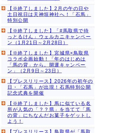
【※終了しました】2月の午の日や
土日祝日は天神垣神社へ！「石馬」
特別公開
【※終了しました】「#馬取県で待
っとるけん」ウェルカニキャンペー
ン（1月21日～2月28日）
【※終了しました】宮城県×鳥取県
コラボ企画始動！「年のはじめは
「馬の背」から。開運キャンペー
ン」（2月9日～23日）
【プレスリリース】2026年の初午の
日・「石馬」が出現！石馬特別公開
記念式典を開催
【※終了しました】馬に似ている名
所が人気の「？？県」を当てて「馬
の背」にちなんだお菓子をゲットし
よう！
【プレスリリース】鳥取県が「馬取