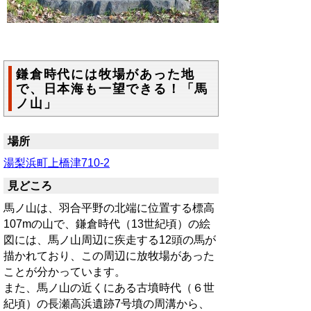
鎌倉時代には牧場があった地
で、日本海も一望できる！「馬
ノ山」
場所
湯梨浜町上橋津710-2
見どころ
馬ノ山は、羽合平野の北端に位置する標高
107mの山で、鎌倉時代（13世紀頃）の絵
図には、馬ノ山周辺に疾走する12頭の馬が
描かれており、この周辺に放牧場があった
ことが分かっています。
また、馬ノ山の近くにある古墳時代（６世
紀頃）の長瀬高浜遺跡7号墳の周溝から、