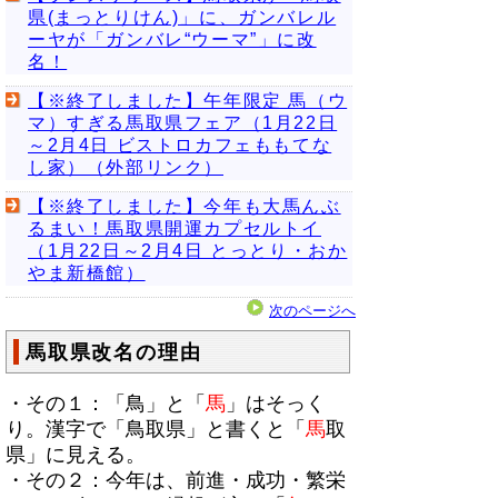
県(まっとりけん)」に、ガンバレル
ーヤが「ガンバレ“ウーマ”」に改
名！
【※終了しました】午年限定 馬（ウ
マ）すぎる馬取県フェア（1月22日
～2月4日 ビストロカフェももてな
し家）（外部リンク）
【※終了しました】今年も大馬んぶ
るまい！馬取県開運カプセルトイ
（1月22日～2月4日 とっとり・おか
やま新橋館）
次のページへ
馬取県改名の理由
・その１：「鳥」と「
馬
」はそっく
り。漢字で「鳥取県」と書くと「
馬
取
県」に見える。
・その２：今年は、前進・成功・繁栄