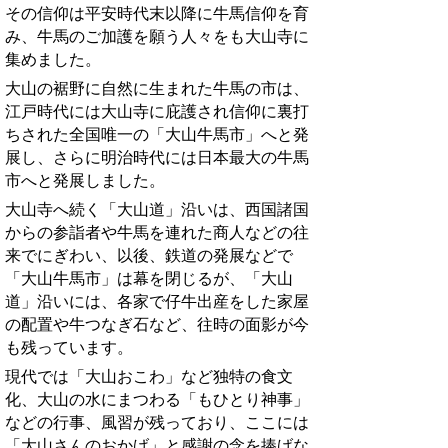
その信仰は平安時代末以降に牛馬信仰を育
み、牛馬のご加護を願う人々をも大山寺に
集めました。
大山の裾野に自然に生まれた牛馬の市は、
江戸時代には大山寺に庇護され信仰に裏打
ちされた全国唯一の「大山牛馬市」へと発
展し
、さらに明治時代には日本最大の牛馬
市へと発展しました。
大山寺へ続く「大山道」沿いは、西国諸国
からの参詣者や牛馬を連れた商人などの往
来でにぎわい、以後、鉄道の発展などで
「大山牛馬市」は幕を閉じるが、「大山
道」沿いには、各家で仔牛出産をした家屋
の配置や牛つなぎ石など、往時の面影が今
も残っています。
現代では「大山おこわ」など独特の食文
化、大山の水にまつわる「もひとり神事」
などの行事、風習が残っており、ここには
「大山さんのおかげ」と感謝の念を捧げな