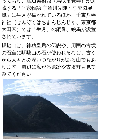
っており、渡辺美術館（鳥取市覚寺）が所
蔵する「平家物語 宇治川先陣・弓流図屏
風」に生月が描かれているほか、千束八幡
神社（せんぞくはちまんじんじゃ、東京都
大田区）では「生月」の銅像、絵馬が設置
されています。
駟馳山は、神功皇后の伝説や、周囲の古墳
の石室に駟馳山の石が使われるなど、古く
から人々との深いつながりがある山でもあ
り
ます。周辺に広がる遺跡や古墳群も見て
みてください。