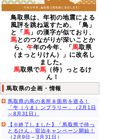
鳥取県は、年初の地震による
風評を跳ね返すため、「鳥」
と「
馬
」の漢字が似ており、
馬
とのつながりが深いことか
ら、
午
年の今年、「
馬
取県
（まっとりけん）」に改名し
ました。
馬
取県で
馬
（待）っとるけ
ん！
馬取県の企画・情報
馬取県の馬の名所８箇所を巡る！
「午（うま）ンプラリー」（2月1日
～8月31日）
【※終了しました】「馬取県で待っ
とるけん」宿泊キャンペーン開始！
（2月9日～3月31日）