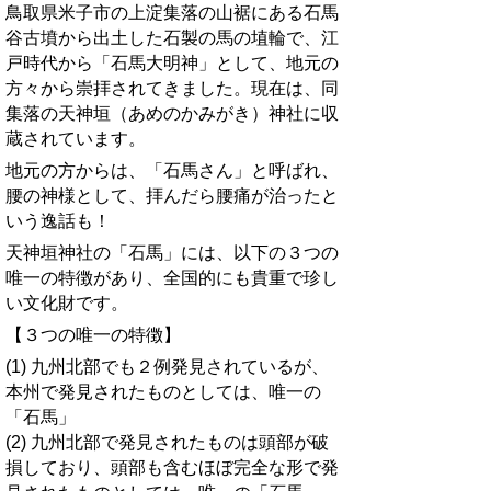
鳥取県米子市の上淀集落の山裾にある石馬
谷古墳から出土した石製の馬の埴輪で、江
戸時代から「石馬大明神」として、地元の
方々から崇拝されてきました。現在は、同
集落の天神垣（あめのかみがき）神社に収
蔵されています。
地元の方からは、「石馬さん」と呼ばれ、
腰の神様として、拝んだら腰痛が治ったと
いう逸話も！
天神垣神社の「石馬」には、以下の３つの
唯一の特徴があり、全国的にも貴重で珍し
い文化財です。
【３つの唯一の特徴】
(1) 九州北部でも２例発見されているが、
本州で発見されたものとしては、唯一の
「石馬」
(2) 九州北部で発見されたものは頭部が破
損しており、頭部も含むほぼ完全な形で発