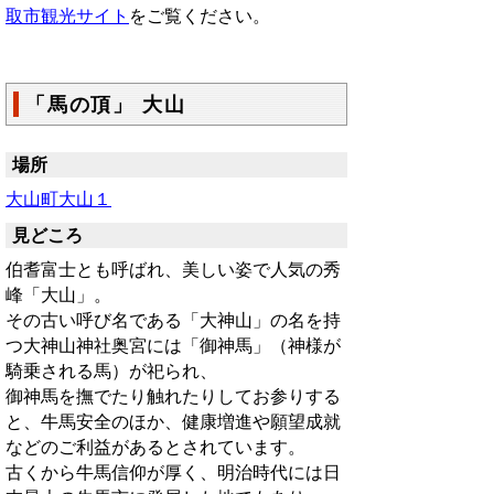
取市観光サイト
をご覧ください。
「馬の頂」 大山
場所
大山町大山１
見どころ
伯耆富士とも呼ばれ、美しい姿で人気の秀
峰「大山」。
その古い呼び名である「大神山」の名を持
つ大神山神社奥宮には「御神馬」（神様が
騎乗される馬）が祀られ、
御神馬を撫でたり触れたりしてお参りする
と、牛馬安全のほか、健康増進や願望成就
などのご利益があるとされています。
古くから牛馬信仰が厚く、明治時代には日