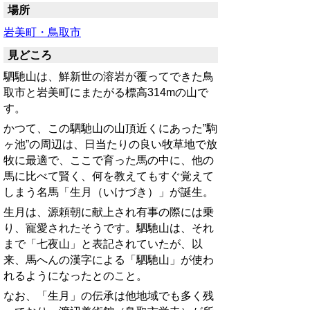
場所
岩美町・鳥取市
見どころ
駟馳山は、鮮新世の溶岩が覆ってできた鳥
取市と岩美町にまたがる標高314mの山で
す。
かつて、この駟馳山の山頂近くにあった”駒
ヶ池”の周辺は、日当たりの良い牧草地で放
牧に最適で、ここで育った馬の中に、他の
馬に比べて賢く、何を教えてもすぐ覚えて
しまう名馬「生月（いけづき）」が誕生。
生月は、源頼朝に献上され有事の際には乗
り、寵愛されたそうです。駟馳山は、それ
まで「七夜山」と表記されていたが、以
来、馬へんの漢字による「駟馳山」が使わ
れるようになったとのこと。
なお、「生月」の伝承は他地域でも多く残