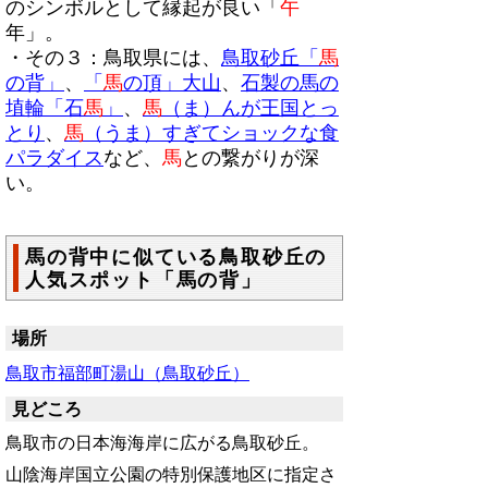
のシンボルとして縁起が良い「
午
年」。
・その３：鳥取県には、
鳥取砂丘「
馬
の背」
、
「
馬
の頂」大山
、
石製の馬の
埴輪「石
馬
」
、
馬
（ま）んが王国とっ
とり
、
馬
（うま）すぎてショックな食
パラダイス
など、
馬
との繋がりが深
い。
馬の背中に似ている鳥取砂丘の
人気スポット「馬の背」
場所
鳥取市福部町湯山（
鳥取砂丘）
見どころ
鳥取市の日本海海岸に広がる鳥取砂丘。
山陰海岸国立公園の特別保護地区に指定さ