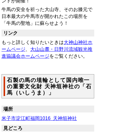
ントが開催！
牛馬の安全を祈った大山寺、そのお膝元で
日本最大の牛馬市が開かれたこの場所を
「牛馬の聖地」に蘇らせよう！
リンク
もっと詳しく知りたいときは
大神山神社ホ
ームページ
、
大山山麓・日野川流域観光推
進協議会ホームページ
をご覧ください。
石製の馬の埴輪として国内唯一
の重要文化財 天神垣神社の「石
馬（いしうま）」
場所
米子市淀江町福岡1016 天神垣神社
見どころ