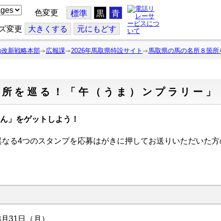
色変更
標準
黒
青
ズ変更
大
きくする
元
にもどす
の改新戦略本部
広報課
2026年馬取県特設サイト
馬取県の馬の名所８箇所
箇所を巡る！「午（うま）ンプラリー」
ん」をゲットしよう！
なる4つのスタンプを応募はがきに押してお送りいただいた方
8月31日（月）