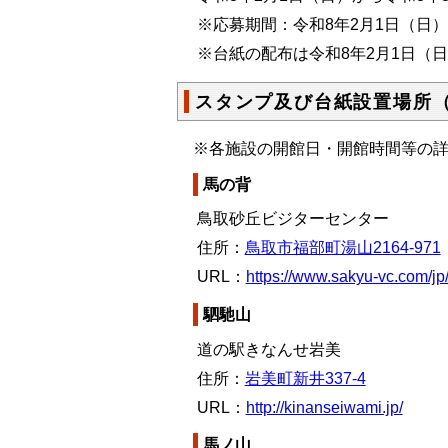
※応募期間：令和8年2月1日（日）
※台紙の配布は令和8年2月1日（
スタンプ及び台紙設置場所（
※各施設の開館日・開館時間等の
馬の背
鳥取砂丘ビジターセンター
住所：
鳥取市福部町湯山2164-971
URL：
https://www.sakyu-vc.com/jp/v
駟馳山
道の駅きなんせ岩美
住所：
岩美町新井337-4
URL：
http://kinanseiwami.jp/
馬ノ山