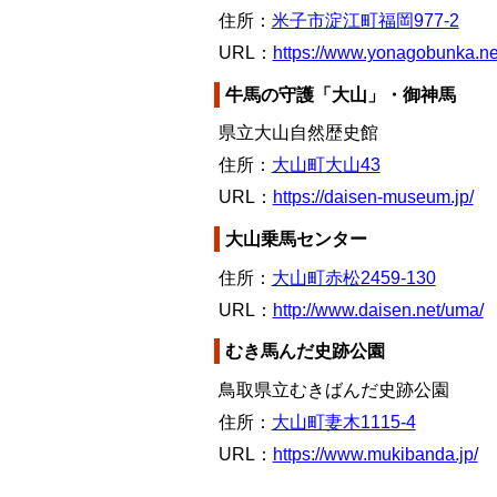
住所：
米子市淀江町福岡977-2
URL：
https://www.yonagobunka.n
牛馬の守護「大山」・御神馬
県立大山自然歴史館
住所：
大山町大山43
URL：
https://daisen-museum.jp/
大山乗馬センター
住所：
大山町赤松2459-130
URL：
http://www.daisen.net/uma/
むき馬んだ史跡公園
鳥取県立むきばんだ史跡公園
住所：
大山町妻木1115-4
URL：
https://www.mukibanda.jp/