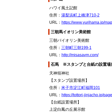
ハワイ風土記館
住所：
湯梨浜町上橋津710-2
URL：
https://www.yurihama.jp/ma
三朝馬イオリン美術館
三朝バイオリン美術館
住所：
三朝町三朝199-1
URL：
http://misasavm.com/
石馬 ※スタンプと台紙の設置場
天神垣神社
【スタンプ設置場所】
住所：
米子市淀江町福岡101
URL：
https://tottori-jinjacho.jp/pag
【台紙設置場所】
上淀白鳳の丘展示館