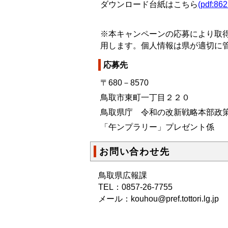
ダウンロード台紙はこちら
(pdf:86
※本キャンペーンの応募により取
用します。個人情報は県が適切に
応募先
〒680－8570
鳥取市東町一丁目２２０
鳥取県庁 令和の改新戦略本部政策
「午ンプラリー」プレゼント係
お問い合わせ先
鳥取県広報課
TEL：0857-26-7755
メール：kouhou@pref.tottori.lg.jp