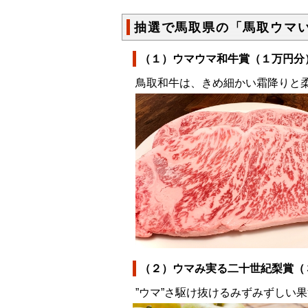
抽選で馬取県の「馬取ウマ
（１）ウマウマ和牛賞（１万円分
鳥取和牛は、きめ細かい霜降りと
（２）ウマみ実る二十世紀梨賞（
”ウマ”さ駆け抜けるみずみずしい