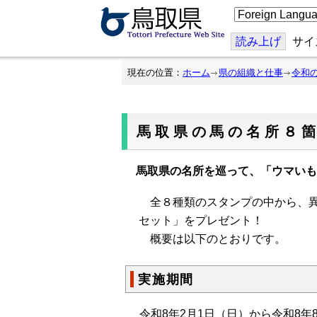
こ
の
ペ
ー
読み上げ
サイ
ジ
を
翻
現在の位置：
ホーム
県の組織と仕事
令和
訳
す
る
馬取県の馬の名所８
馬取県の名所を巡って、「ウマいも
全８種類のスタンプの中から、異
セット」をプレゼント！
概要は以下のとおりです。
実施期間
令和8年2月1日（日）から令和8年