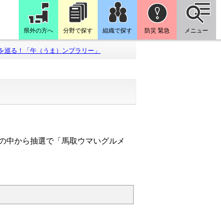
県外の方へ
分野で探す
組織で探す
防災 緊急
メニュー
を巡る！「午（うま）ンプラリー」
の中から抽選で「馬取ウマいグルメ