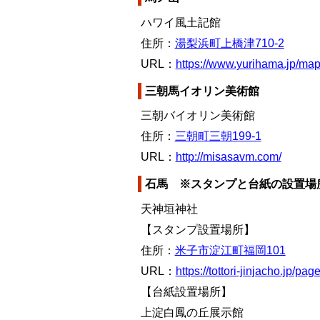
ハワイ風土記館
住所：
湯梨浜町上橋津710-2
URL：
https://www.yurihama.jp/ma
三朝馬イオリン美術館
三朝バイオリン美術館
住所：
三朝町三朝199-1
URL：
http://misasavm.com/
石馬 ※スタンプと台紙の設置場
天神垣神社
【スタンプ設置場所】
住所：
米子市淀江町福岡101
URL：
https://tottori-jinjacho.jp/pag
【台紙設置場所】
上淀白鳳の丘展示館