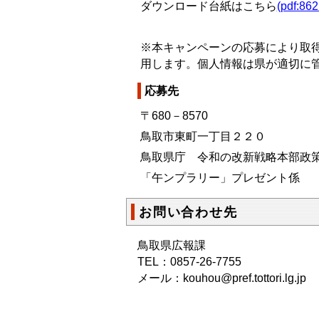
ダウンロード台紙はこちら
(pdf:86
※本キャンペーンの応募により取
用します。個人情報は県が適切に
応募先
〒680－8570
鳥取市東町一丁目２２０
鳥取県庁 令和の改新戦略本部政策
「午ンプラリー」プレゼント係
お問い合わせ先
鳥取県広報課
TEL：0857-26-7755
メール：kouhou@pref.tottori.lg.jp