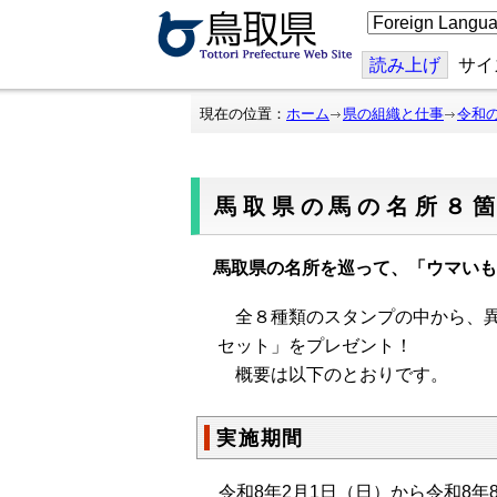
こ
の
ペ
ー
読み上げ
サイ
ジ
を
翻
現在の位置：
ホーム
県の組織と仕事
令和
訳
す
る
馬取県の馬の名所８
馬取県の名所を巡って、「ウマいも
全８種類のスタンプの中から、異
セット」をプレゼント！
概要は以下のとおりです。
実施期間
令和8年2月1日（日）から令和8年