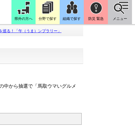
県外の方へ
分野で探す
組織で探す
防災 緊急
メニュー
を巡る！「午（うま）ンプラリー」
の中から抽選で「馬取ウマいグルメ