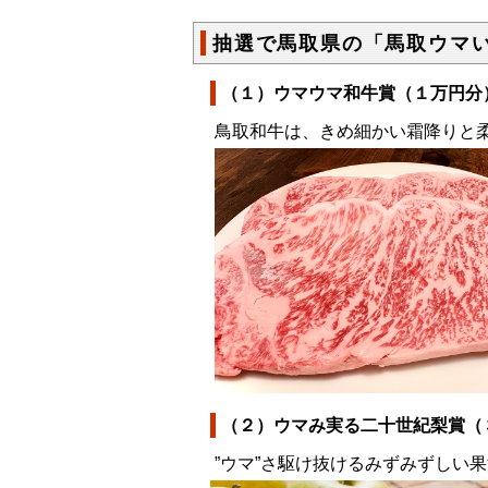
抽選で馬取県の「馬取ウマ
（１）ウマウマ和牛賞（１万円分
鳥取和牛は、きめ細かい霜降りと
（２）ウマみ実る二十世紀梨賞（
”ウマ”さ駆け抜けるみずみずしい