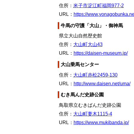
住所：
米子市淀江町福岡977-2
URL：
https://www.yonagobunka.n
牛馬の守護「大山」・御神馬
県立大山自然歴史館
住所：
大山町大山43
URL：
https://daisen-museum.jp/
大山乗馬センター
住所：
大山町赤松2459-130
URL：
http://www.daisen.net/uma/
むき馬んだ史跡公園
鳥取県立むきばんだ史跡公園
住所：
大山町妻木1115-4
URL：
https://www.mukibanda.jp/