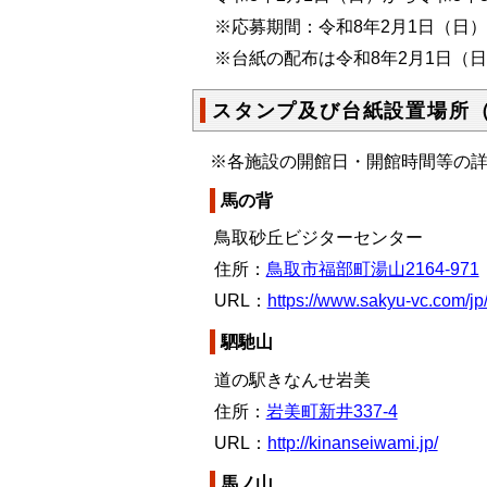
※応募期間：令和8年2月1日（日）
※台紙の配布は令和8年2月1日（
スタンプ及び台紙設置場所（
※各施設の開館日・開館時間等の
馬の背
鳥取砂丘ビジターセンター
住所：
鳥取市福部町湯山2164-971
URL：
https://www.sakyu-vc.com/jp/v
駟馳山
道の駅きなんせ岩美
住所：
岩美町新井337-4
URL：
http://kinanseiwami.jp/
馬ノ山