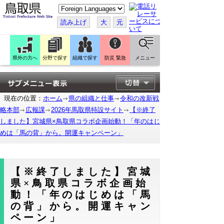
こ
の
ペ
読み上げ
大
元
ー
ジ
を
翻
訳
県外の方へ
分野で探す
組織で探す
防災 緊急
メニュー
す
る
現在の位置：
ホーム
県の組織と仕事
令和の改新戦
略本部
広報課
2026年馬取県特設サイト
【※終了
しました】宮城県×鳥取県コラボ企画始動！「年のはじ
めは「馬の背」から。開運キャンペーン」
【※終了しました】宮城
県×鳥取県コラボ企画始
動！「年のはじめは「馬
の背」から。開運キャン
ペーン」