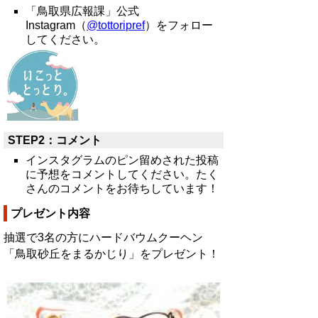
「鳥取県広報課」公式
Instagram（
@tottoripref
）をフォロー
してください。
STEP2：コメント
インスタグラムのピン留めされた投稿
に予想をコメントしてください。たく
さんのコメントをお待ちしています！
プレゼント内容
抽選で3名の方にハードバウムクーヘン
「鳥取砂丘をまるかじり」をプレゼント！