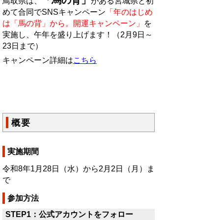
鳥取県は、
がある宮城県と初
めて合同でSNSキャンペーン
「年のはじめ
は「馬の背」から。開運キャンペーン」
を
実施し、午年を盛り上げます！（2月9日～
23日まで）
キャンペーン詳細は
こちら
概要
実施期間
令和8年1月28日（水）から2月2日（月）ま
で
参加方法
STEP1：公式アカウントをフォロー