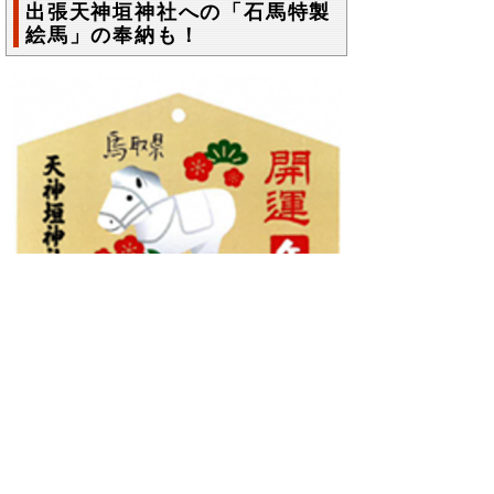
出張天神垣神社への「石馬特製
絵馬」の奉納も！
税込2,000円以上お買い上げで、とっと
り・おかやま新橋館１階に設置の出張天神
垣神社へ「石馬特製絵馬」を奉納いただけ
ます。（※各日先着30名様）
お問合わせ先
鳥取県広報課