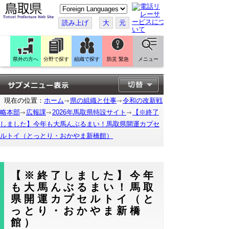
こ
の
ペ
読み上げ
大
元
ー
ジ
を
翻
訳
県外の方へ
分野で探す
組織で探す
防災 緊急
メニュー
す
る
現在の位置：
ホーム
県の組織と仕事
令和の改新戦
略本部
広報課
2026年馬取県特設サイト
【※終了
しました】今年も大馬んぶるまい！馬取県開運カプセ
ルトイ（とっとり・おかやま新橋館）
【※終了しました】今年
も大馬んぶるまい！馬取
県開運カプセルトイ（と
っとり・おかやま新橋
館）