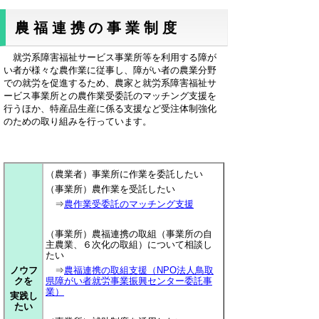
農福連携の事業制度
就労系障害福祉サービス事業所等を利用する障が
い者が様々な農作業に従事し、障がい者の農業分野
での就労を促進するため、農家と就労系障害福祉サ
ービス事業所との農作業受委託のマッチング支援を
行うほか、特産品生産に係る支援など受注体制強化
のための取り組みを行っています。
（農業者）事業所に作業を委託したい
（事業所）農作業を受託したい
⇒
農作業受委託のマッチング支援
（事業所）農福連携の取組（事業所の自
主農業、６次化の取組）について相談し
たい
ノウフ
⇒
農福連携の取組支援（NPO法人鳥取
クを
県障がい者就労事業振興センター委託事
業）
実践し
たい