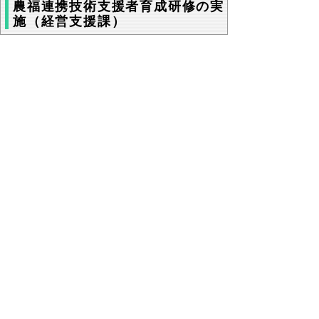
農福連携技術支援者育成研修の実
施（経営支援課）
農福連携技術支援者育成研修の概要
農業者・就労系障害福祉サービス事業所の職
員指導員・障がい者本人の三者に対し、農福
連携を現場で実践する手法を具体的にアドバ
イスする専門人材「農福連携技術支援者」の
育成に取り組んでいます。
「農福連携推進プロジェクトチー
ム」の設置
東・中・西部の地域毎に「農福連携推進プロ
ジェクトチーム」を設置し、福祉関係部局と
農林関係部局が調整会議を開催し、情報共有
やマッチング状況の報告等を通じて、農作業
受委託の仕組み作りや農福連携の推進方法な