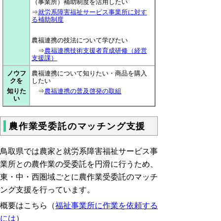
（事業所）補助制度を活用したい
⇒
就労系障害福祉サービス事業所に対す
る補助制度
農福連携の技法について学びたい
⇒
農福連携技術支援者育成研修（経営
支援課）
ノウフ
農福連携について知りたい・商品を購入
クを
したい
知りた
⇒
農福連携の普及啓発の取組
い
農作業受委託のマッチング支援
鳥取県では農家と就労系障害福祉サービス事
業所との農作業の受委託を円滑に行うため、
東・中・西圏域ごとに農作業受委託のマッチ
ング支援を行っています。
概要はこちら（
福祉事業所に作業を依頼する
には
）