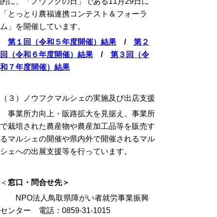
的に、「ノウフクの日」である
11月29日
に
「とっとり農福連携コンテスト＆フォーラ
ム」を開催しています。
第１回（令和５年度開催）結果
/
第２
回（令和６年度開催）結果
/
第３回（令
和７年度開催）結果
（３）ノウフクマルシェの実施及び出店支援
事業所力向上・販路拡大を見据え、事業所
で栽培された農産物や農産加工品等を販売す
るマルシェの開催や県内外で開催されるマル
シェへの出展支援等を行っています。
＜
窓口・問合せ先＞
NPO
法人鳥取県障がい者就労事業振興
センター 電話：
0859-31-1015