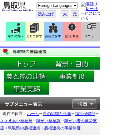
こ
の
ペ
読み上げ
大
元
ー
ジ
を
翻
訳
県外の方へ
分野で探す
組織で探す
防災 緊急
メニュー
す
る
現在の位置：
ホーム
県の組織と仕事
福祉保健部
ささえあい福祉局
障がい福祉課
障がい者の就労支
援
鳥取県の農福連携
農福連携の事業制度