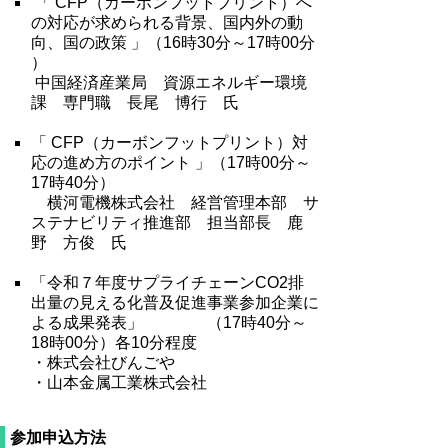
「 CFP（カーボンフットプリント）へ
の対応が求められる背景、国内外の動
向、国の政策 」（16時30分～17時00分
）
中国経済産業局 資源エネルギー環境
課 専門職 長尾 博行 氏
「 CFP（カーボンフットプリント）対
応の進め方のポイント 」（17時00分～
17時40分）
横河電機株式会社 経営管理本部 サ
ステナビリティ推進部 担当部長 鹿
野 方俊 氏
「令和７年度サプライチェーンCO2排
出量の見える化普及促進事業参加企業に
よる成果発表」 （17時40分～
18時00分）各10分程度
・株式会社びんごや
・山本金属工業株式会社
参加申込方法