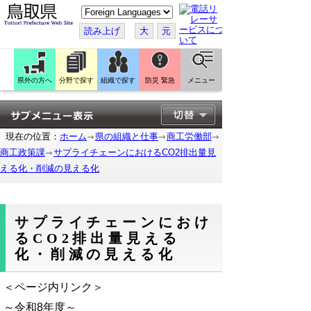
こ
の
ペ
読み上げ
大
元
ー
ジ
を
翻
訳
県外の方へ
分野で探す
組織で探す
防災 緊急
メニュー
す
る
現在の位置：
ホーム
県の組織と仕事
商工労働部
商工政策課
サプライチェーンにおけるCO2排出量見
える化・削減の見える化
サプライチェーンにおけ
るCO2排出量見える
化・削減の見える化
＜ページ内リンク＞
～令和8年度～