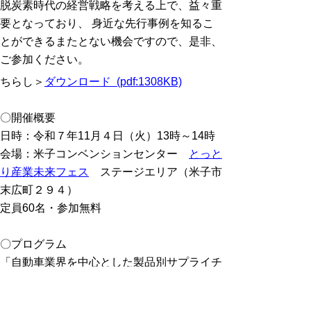
脱炭素時代の経営戦略を考える上で、益々重
要となっており、 身近な先行事例を知るこ
とができるまたとない機会ですので、是非、
ご参加ください。
ちらし＞
ダウンロード (pdf:1308KB)
〇開催概要
日時：令和７年11月４日（火）13時～14時
会場：米子コンベンションセンター
とっと
り産業未来フェス
ステージエリア（米子市
末広町２９４）
定員60名・参加無料
〇プログラム
「自動車業界を中心とした製品別サプライチ
ェーンCO2排出量算定・見える化の最新動
向について」