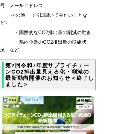
号、メールアドレス
その他 （当日聞いてみたいことな
ど）
・国際的な
CO2
排出量の削減の動き
・県内企業の
CO2
排出量の取組状
況 など
第2回令和7年度サプライチェー
ンCO2排出量見える化・削減の
最新動向開催のお知らせ＜終了し
ました＞