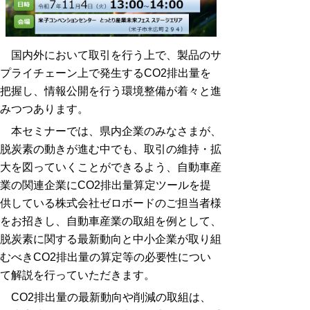
国内外において取引を行う上で、製品のサ
プライチェーン上で発生する
CO2
排出量を
把握し、情報公開を行う環境整備が着々と進
みつつあります。
本セミナーでは、県内企業のみなさまが、
脱炭素の動きが進む中でも、取引の維持・拡
大を図っていくことができるよう、自動車産
業の関連企業に
CO2
排出量算定ツールを提
供している株式会社ゼロボードのご担当者様
をお招きし、自動車産業の取組を例として、
脱炭素に関する最新動向と中小企業が取り組
むべき
CO2
排出量の算定等の必要性につい
て
解説を行っていただきます。
CO2
排出量の最新動向や削減の取組は、