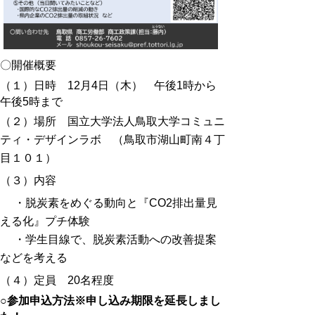
〇
開催概要
（１）日時 12月4日（木） 午後1時から
午後5時まで
（２）場所 国立大学法人鳥取大学コミュニ
ティ・デザインラボ （鳥取市湖山町南４丁
目１０１）
（３）内容
・脱炭素をめぐる動向と『CO2排出量見
える化』プチ体験
・学生目線で、脱炭素活動への改善提案
などを考える
（４）定員 20名程度
○
参加申込方法※申し込み期限を延長しまし