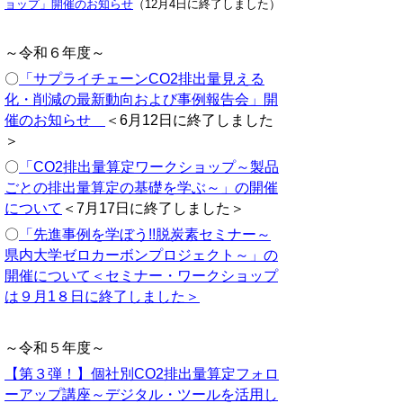
ョップ」開催のお知らせ
（12月4日に終了しました）
～令和６年度～
〇
「サプライチェーン
CO
2
排出量見える
化・削減の最新動向および事例報告会」開
催のお知らせ
＜6月12日に終了しました
＞
〇
「CO2排出量算定ワークショップ～製品
ごとの排出量算定の基礎を学ぶ～」の開催
について
＜7月17日に終了しました＞
〇
「先進事例を学ぼう!!脱炭素セミナー～
県内大学ゼロカーボンプロジェクト～」の
開催について
＜セミナー・ワークショップ
は９月1８日に終了しました＞
～令和５年度～
【第３弾！】個社別CO2排出量算定フォロ
ーアップ講座～デジタル・ツールを活用し