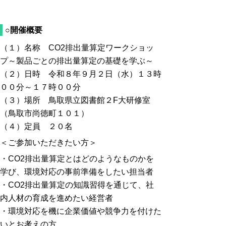
○開催概要
（１）名称 CO2排出量算定ワークショッ
プ～製品ごとの排出量算定の基礎を学ぶ～
（２）日時 令和８年９月２日（水）１３時
００分～１７時００分
（３）場所 鳥取県立図書館２F大研修室
（鳥取市尚徳町１０１）
（４）定員 ２０名
＜ご参加いただきたい方＞
・CO2排出量算定とはどのようなものかを
学び、環境対応の事前準備をしたい担当者
・CO2排出量算定の知識習得を通じて、社
内人材の育成を進めたい経営者
・環境対応を機に企業価値や競争力を付けた
いとお考えの方