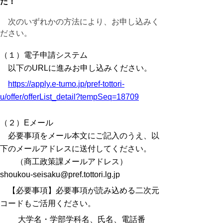
た！
次のいずれかの方法により、お申し込みく
ださい。
（１）電子申請システム
以下のURLに進みお申し込みください。
https://apply.e-tumo.jp/pref-tottori-
u/offer/offerList_detail?tempSeq=18709
（２）Eメール
必要事項をメール本文にご記入のうえ、以
下のメールアドレスに送付してください。
（商工政策課メールアドレス）
shoukou-seisaku@pref.tottori.lg.jp
【
必要事項
】
必要事項が読み込める二次元
コードもご活用ください。
大学名・学部学科名、氏名、電話番