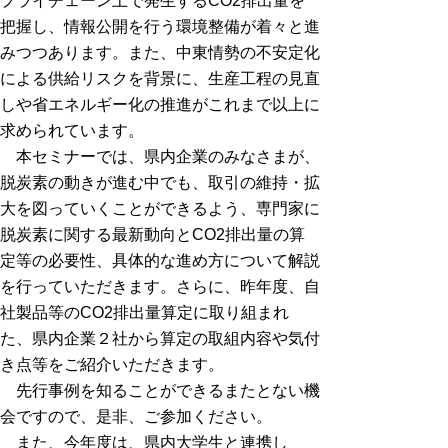
プライチェーン上で発生するCO2排出量を
把握し、情報公開を行う環境整備が着々と進
みつつあります。また、中東情勢の不安定化
による供給リスクを背景に、生産工程の見直
しや省エネルギー化の推進がこれまで以上に
求められています。
本セミナーでは、県内企業のみなさまが、
脱炭素の動きが進む中でも、取引の維持・拡
大を図っていくことができるよう、専門家に
脱炭素に関する最新動向とCO2排出量の算
定等の必要性、具体的な進め方について解説
を行っていただきます。さらに、昨年度、自
社製品等のCO2排出量算定に取り組まれ
た、県内企業２社から算定の取組内容や気付
き点等をご紹介いただきます。
先行事例を知ることができるまたとない機
会ですので、是非、ご参加ください。
また、今年度は、県内大学生と連携し