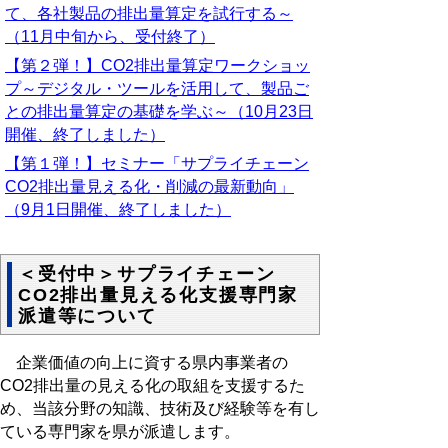
て、各社製品の排出量算定を試行する～
（11月中旬から、受付終了）
【第２弾！】CO2排出量算定ワークショッ
プ～デジタル・ツールを活用して、製品ご
との排出量算定の基礎を学ぶ～（10月23日
開催、終了しました）
【第１弾！】セミナー「サプライチェーン
CO2排出量見える化・削減の最新動向」
（9月1日開催、終了しました）
＜受付中＞サプライチェーン
CO2排出量見える化支援専門家
派遣等について
企業価値の向上に資する県内事業者の
CO2排出量の見える化の取組を支援するた
め、当該分野の知識、技術及び経験等を有し
ている専門家を県が派遣します。