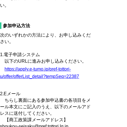
い。
参加申込方法
次のいずれかの方法により、お申し込みくだ
さい。
1.電子申請システム
以下のURLに進みお申し込みください。
https://apply.e-tumo.jp/pref-tottori-
u/offer/offerList_detail?tempSeq=22387
2.Eメール
ちらし裏面にある参加申込書の各項目をメ
ール本文にご記入のうえ、以下のメールアド
レスに送付してください。
【商工政策課メールアドレス】
shoukou-seisaku@pref.tottori.lg.jp