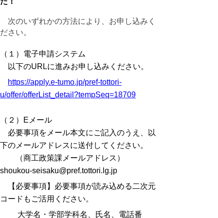
た！
次のいずれかの方法により、お申し込みく
ださい。
（１）電子申請システム
以下のURLに進みお申し込みください。
https://apply.e-tumo.jp/pref-tottori-
u/offer/offerList_detail?tempSeq=18709
（２）Eメール
必要事項をメール本文にご記入のうえ、以
下のメールアドレスに送付してください。
（商工政策課メールアドレス）
shoukou-seisaku@pref.tottori.lg.jp
【
必要事項
】
必要事項が読み込める二次元
コードもご活用ください。
大学名・学部学科名、氏名、電話番