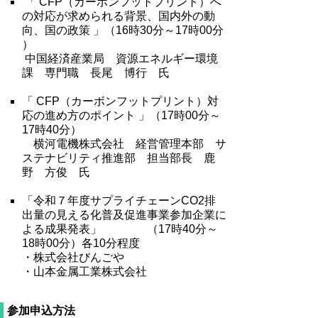
「 CFP（カーボンフットプリント）へ
の対応が求められる背景、国内外の動
向、国の政策 」（16時30分～17時00分
）
中国経済産業局 資源エネルギー環境
課 専門職 長尾 博行 氏
「 CFP（カーボンフットプリント）対
応の進め方のポイント 」（17時00分～
17時40分）
横河電機株式会社 経営管理本部 サ
ステナビリティ推進部 担当部長 鹿
野 方俊 氏
「令和７年度サプライチェーンCO2排
出量の見える化普及促進事業参加企業に
よる成果発表」 （17時40分～
18時00分）各10分程度
・株式会社びんごや
・山本金属工業株式会社
参加申込方法