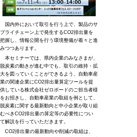
国内外において取引を行う上で、製品のサ
プライチェーン上で発生する
CO2
排出量を
把握し、情報公開を行う環境整備が着々と進
みつつあります。
本セミナーでは、県内企業のみなさまが、
脱炭素の動きが進む中でも、取引の維持・拡
大を図っていくことができるよう、自動車産
業の関連企業に
CO2
排出量算定ツールを提
供している株式会社ゼロボードのご担当者様
をお招きし、自動車産業の取組を例として、
脱炭素に関する最新動向と中小企業が取り組
むべき
CO2
排出量の算定等の必要性につい
て
解説を行っていただきます。
CO2
排出量の最新動向や削減の取組は、