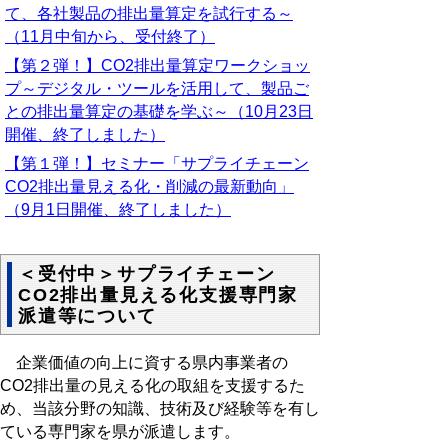
て、各社製品の排出量算定を試行する～
（11月中旬から、受付終了）
【第２弾！】CO2排出量算定ワークショッ
プ～デジタル・ツールを活用して、製品ご
との排出量算定の基礎を学ぶ～（10月23日
開催、終了しました）
【第１弾！】セミナー「サプライチェーン
CO2排出量見える化・削減の最新動向」
（9月1日開催、終了しました）
＜受付中＞サプライチェーン
CO2排出量見える化支援専門家
派遣等について
企業価値の向上に資する県内事業者の
CO2排出量の見える化の取組を支援するた
め、当該分野の知識、技術及び経験等を有し
ている専門家を県が派遣します。