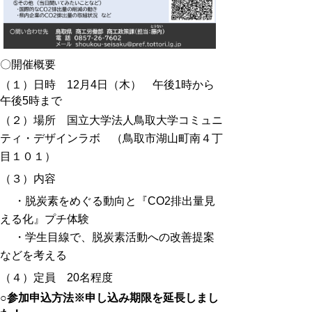
〇
開催概要
（１）日時 12月4日（木） 午後1時から
午後5時まで
（２）場所 国立大学法人鳥取大学コミュニ
ティ・デザインラボ （鳥取市湖山町南４丁
目１０１）
（３）内容
・脱炭素をめぐる動向と『CO2排出量見
える化』プチ体験
・学生目線で、脱炭素活動への改善提案
などを考える
（４）定員 20名程度
○
参加申込方法※申し込み期限を延長しまし