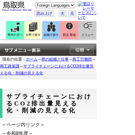
こ
の
ペ
読み上げ
大
元
ー
ジ
を
翻
訳
県外の方へ
分野で探す
組織で探す
防災 緊急
メニュー
す
る
現在の位置：
ホーム
県の組織と仕事
商工労働部
商工政策課
サプライチェーンにおけるCO2排出量見
える化・削減の見える化
サプライチェーンにおけ
るCO2排出量見える
化・削減の見える化
＜ページ内リンク＞
～令和8年度～