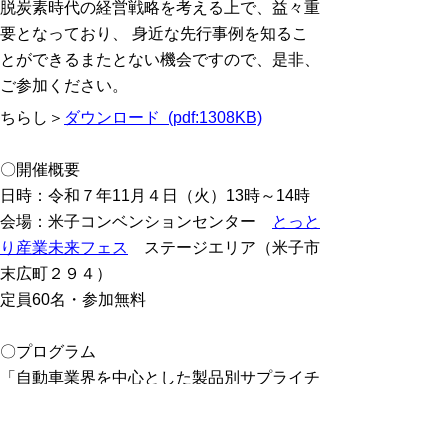
脱炭素時代の経営戦略を考える上で、益々重
要となっており、 身近な先行事例を知るこ
とができるまたとない機会ですので、是非、
ご参加ください。
ちらし＞
ダウンロード (pdf:1308KB)
〇開催概要
日時：令和７年11月４日（火）13時～14時
会場：米子コンベンションセンター
とっと
り産業未来フェス
ステージエリア（米子市
末広町２９４）
定員60名・参加無料
〇プログラム
「自動車業界を中心とした製品別サプライチ
ェーンCO2排出量算定・見える化の最新動
向について」