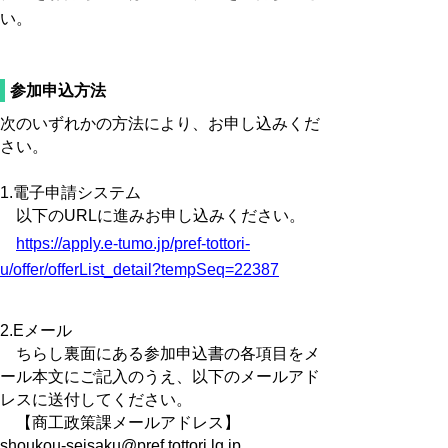
い。
参加申込方法
次のいずれかの方法により、お申し込みくだ
さい。
1.電子申請システム
以下のURLに進みお申し込みください。
https://apply.e-tumo.jp/pref-tottori-
u/offer/offerList_detail?tempSeq=22387
2.Eメール
ちらし裏面にある参加申込書の各項目をメ
ール本文にご記入のうえ、以下のメールアド
レスに送付してください。
【商工政策課メールアドレス】
shoukou-seisaku@pref.tottori.lg.jp