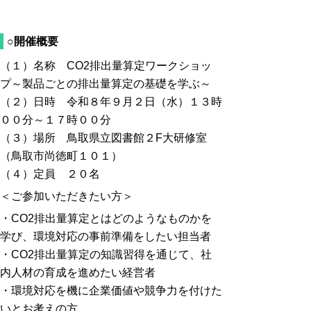
○開催概要
（１）名称 CO2排出量算定ワークショッ
プ～製品ごとの排出量算定の基礎を学ぶ～
（２）日時 令和８年９月２日（水）１３時
００分～１７時００分
（３）場所 鳥取県立図書館２F大研修室
（鳥取市尚徳町１０１）
（４）定員 ２０名
＜ご参加いただきたい方＞
・CO2排出量算定とはどのようなものかを
学び、環境対応の事前準備をしたい担当者
・CO2排出量算定の知識習得を通じて、社
内人材の育成を進めたい経営者
・環境対応を機に企業価値や競争力を付けた
いとお考えの方