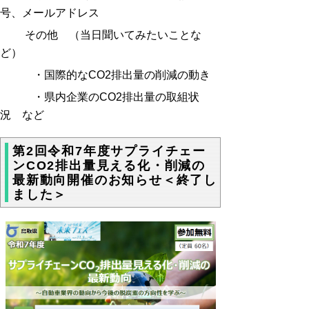
号、メールアドレス
その他 （当日聞いてみたいことな
ど）
・国際的な
CO2
排出量の削減の動き
・県内企業の
CO2
排出量の取組状
況 など
第2回令和7年度サプライチェー
ンCO2排出量見える化・削減の
最新動向開催のお知らせ＜終了し
ました＞