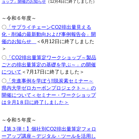
ョップ」開催のお知らせ
（12月4日に終了しました）
～令和６年度～
〇
「サプライチェーン
CO
2
排出量見える
化・削減の最新動向および事例報告会」開
催のお知らせ
＜6月12日に終了しました
＞
〇
「CO2排出量算定ワークショップ～製品
ごとの排出量算定の基礎を学ぶ～」の開催
について
＜7月17日に終了しました＞
〇
「先進事例を学ぼう!!脱炭素セミナー～
県内大学ゼロカーボンプロジェクト～」の
開催について
＜セミナー・ワークショップ
は９月1８日に終了しました＞
～令和５年度～
【第３弾！】個社別CO2排出量算定フォロ
ーアップ講座～デジタル・ツールを活用し