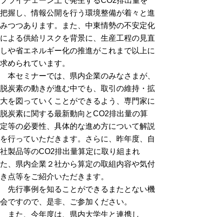
プライチェーン上で発生するCO2排出量を
把握し、情報公開を行う環境整備が着々と進
みつつあります。また、中東情勢の不安定化
による供給リスクを背景に、生産工程の見直
しや省エネルギー化の推進がこれまで以上に
求められています。
本セミナーでは、県内企業のみなさまが、
脱炭素の動きが進む中でも、取引の維持・拡
大を図っていくことができるよう、専門家に
脱炭素に関する最新動向とCO2排出量の算
定等の必要性、具体的な進め方について解説
を行っていただきます。さらに、昨年度、自
社製品等のCO2排出量算定に取り組まれ
た、県内企業２社から算定の取組内容や気付
き点等をご紹介いただきます。
先行事例を知ることができるまたとない機
会ですので、是非、ご参加ください。
また、今年度は、県内大学生と連携し