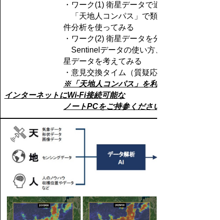
・ワーク(1) 衛星データで適地を探す
「
天地人コンパス」で類似度分析、条
件分析を使ってみる
・
ワーク(2) 衛星データを分析する
Sentinel
データの使い方、鳥取県の衛
星データを考えてみる
・意見交換タイム（質疑応答 等）
※「天地人コンパス」を利用するため、
インターネットにWi-Fi接続可能な
ノートPCをご持参ください。