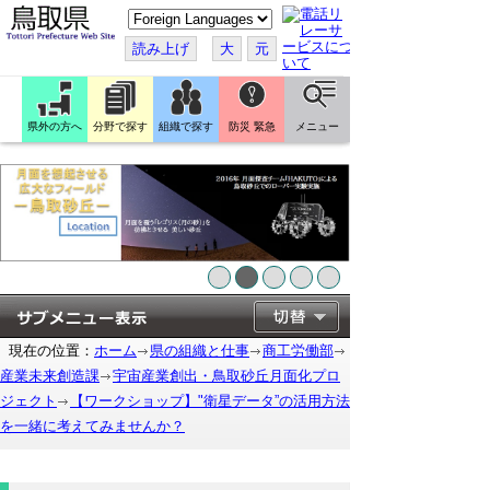
こ
の
ペ
読み上げ
大
元
ー
ジ
を
翻
訳
県外の方へ
分野で探す
組織で探す
防災 緊急
メニュー
す
る
現在の位置：
ホーム
県の組織と仕事
商工労働部
産業未来創造課
宇宙産業創出・鳥取砂丘月面化プロ
ジェクト
【ワークショップ】"衛星データ”の活用方法
を一緒に考えてみませんか？