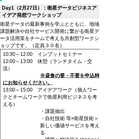
Day1（2月27日）：衛星データビジネスア
イデア発想ワークショップ
衛星データの最新事例を学ぶとともに、地域
課題
解決や自社サービス開発に繋がる
衛星デ
ータ活用策をチームで考える共創型ワークシ
ョップです。（定員３０名）
10:30
～
12:00
インプットセミナー
12:00
～
13:00
休憩（ランチタイム・交
流）
※昼食の要・不要を申込時
にお知らせください。
13:00
～
15:00
アイデアワーク（
個人ワー
クとチームワークで衛星利用ビジネスを考
える）
・課題抽出
・自社技術 等
×
衛星技術＝
新しい価値サービスを考え
る