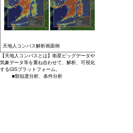
天地人コンパス解析画面例
【
天地人コンパスとは
】
衛星ビッグデータや
気象データ等を重ね合わせて、解析、可視化
するGISプラットフォーム。
■類似度分析、条件分析
https://prtimes.jp/main/html/rd/p/000000043.000045963.h
■天地人コンパスの新機能を使って、
ニューヨークと気候の類似性が高い
「日本のニューヨーク」を探してみ
た！
https://note.com/tenchijincompass/n/n3a2a7be2b79d