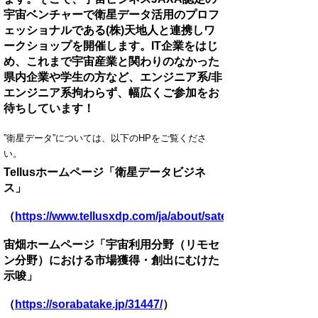
宇宙ベンチャーで衛星データ活用のプロフ
ェッショナルである(株)天地人と連携しワ
ークショップを開催します。IT企業をはじ
め、これまで宇宙産業と関わりのなかった
県内企業や学生の方など、
エンジニア系
/
非
エンジニア系拘わらず、
幅広くご参加をお
待ちしています！
”衛星データ”については、以下のHPをご覧くださ
い。
Tellusホームページ「衛星データビジネ
ス」
（
https://www.tellusxdp.com/ja/about/satellite_data.html
宙畑ホームページ「宇宙利用分野（リモセ
ン分野）における市場獲得・創出にむけた
示唆」
（
https://sorabatake.jp/31447/
）