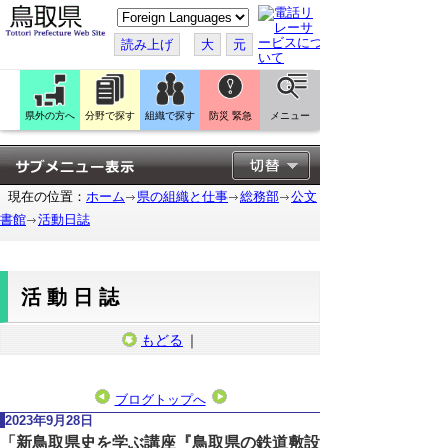
こ
の
ペ
読み上げ
大
元
ー
ジ
を
翻
訳
県外の方へ
分野で探す
組織で探す
防災 緊急
メニュー
す
る
現在の位置：
ホーム
県の組織と仕事
総務部
公文
書館
活動日誌
活動日誌
もどる
｜
ブログトップへ
2023年9月28日
「新鳥取県史を学ぶ講座『鳥取県の鉄道敷設