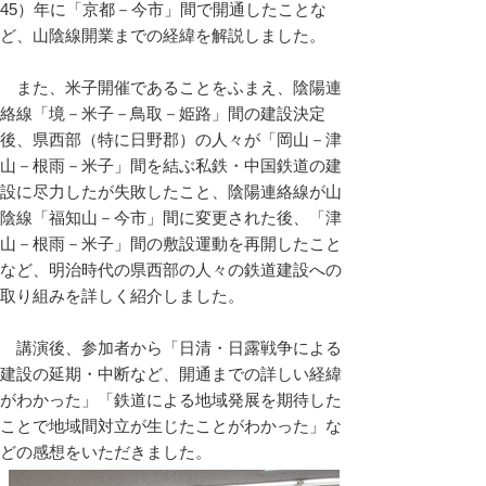
45）年に「京都－今市」間で開通したことな
ど、山陰線開業までの経緯を解説しました。
また、米子開催であることをふまえ、陰陽連
絡線「境－米子－鳥取－姫路」間の建設決定
後、県西部（特に日野郡）の人々が「岡山－津
山－根雨－米子」間を結ぶ私鉄・中国鉄道の建
設に尽力したが失敗したこと、陰陽連絡線が山
陰線「福知山－今市」間に変更された後、「津
山－根雨－米子」間の敷設運動を再開したこと
など、明治時代の県西部の人々の鉄道建設への
取り組みを詳しく紹介しました。
講演後、参加者から「日清・日露戦争による
建設の延期・中断など、開通までの詳しい経緯
がわかった」「鉄道による地域発展を期待した
ことで地域間対立が生じたことがわかった」な
どの感想をいただきました。