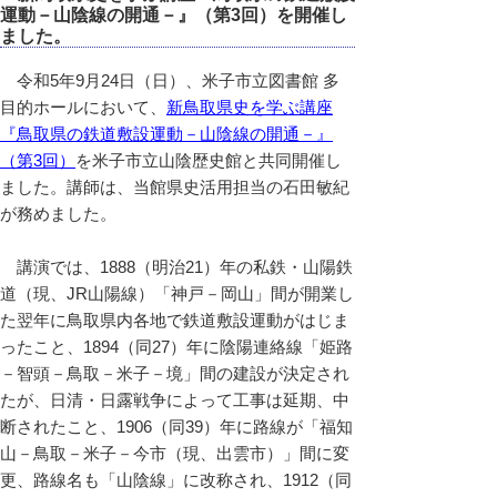
運動－山陰線の開通－』（第3回）を開催し
ました。
令和5年9月24日（日）、米子市立図書館 多
目的ホールにおいて、
新鳥取県史を学ぶ講座
『鳥取県の鉄道敷設運動－山陰線の開通－』
（第3回）
を米子市立山陰歴史館と共同開催し
ました。講師は、当館県史活用担当の石田敏紀
が務めました。
講演では、1888（明治21）年の私鉄・山陽鉄
道（現、JR山陽線）「神戸－岡山」間が開業し
た翌年に鳥取県内各地で鉄道敷設運動がはじま
ったこと、1894（同27）年に陰陽連絡線「姫路
－智頭－鳥取－米子－境」間の建設が決定され
たが、日清・日露戦争によって工事は延期、中
断されたこと、1906（同39）年に路線が「福知
山－鳥取－米子－今市（現、出雲市）」間に変
更、路線名も「山陰線」に改称され、1912（同