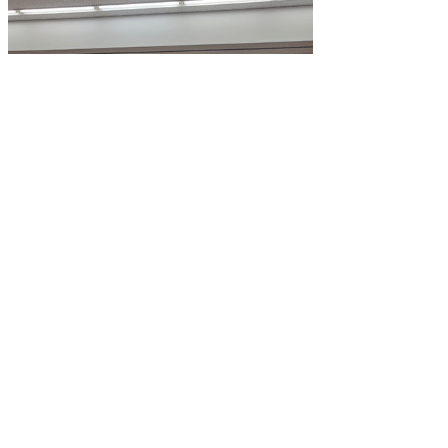
講演の様子
公文書館
2023/09/28 in
県史活用担当
,
講座などのイベント
▲ページ上部に戻る
と
個人情報保護
|
リンクについて
|
著作権に
り
ついて
|
アクセシビリティ
ネ
鳥取県立公文書館
ッ
住所 〒680-0017