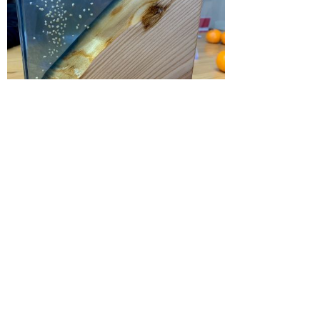
智頭杉と星空舞を使った置時計
▲ページ上部に戻る
と
個人情報保護
|
リンクについて
|
著作権に