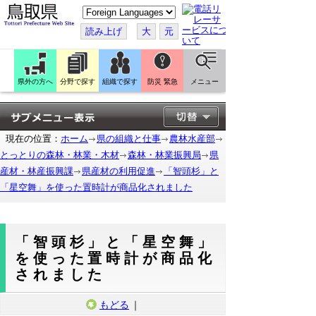
こ
の
ペ
読み上げ
大
元
ー
ジ
を
翻
訳
県外の方へ
分野で探す
組織で探す
防災 緊急
メニュー
す
る
現在の位置：
ホーム
県の組織と仕事
農林水産部
とっとりの森林・林業・木材
森林・林業振興局
県
産材・林産振興課
県産材の利用促進
「智頭杉」と
「星空舞」を使った置時計が商品化されました
「智頭杉」と「星空舞」
を使った置時計が商品化
されました
もどる
｜