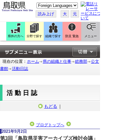
こ
の
ペ
読み上げ
大
元
ー
ジ
を
翻
訳
県外の方へ
分野で探す
組織で探す
防災 緊急
メニュー
す
る
現在の位置：
ホーム
県の組織と仕事
総務部
公文
書館
活動日誌
活動日誌
もどる
｜
ブログトップへ
2021年9月2日
第3回「鳥取県災害アーカイブズ検討会議」