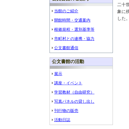
二十
当館のご紹介
象に
した
開館時間・交通案内
根拠規程・選別基準等
市町村との連携・協力
公文書館通信
公文書館の活動
展示
講座・イベント
学習教材（自由研究）
写真パネルの貸し出し
刊行物の販売
活動日誌