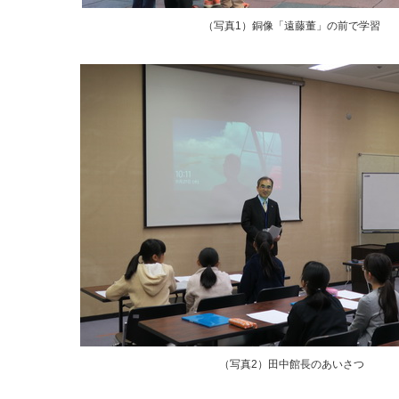
（写真1）銅像「遠藤董」の前で学習
（写真2）田中館長のあいさつ