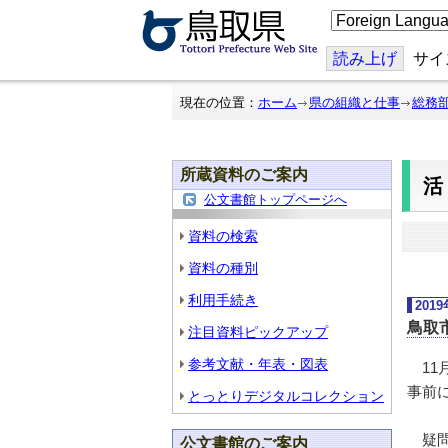
こ
の
ペ
ー
読み上げ
サイ
ジ
を
翻
現在の位置：
ホーム
県の組織と仕事
総務
訳
す
る
所蔵資料のご案内
公文書館トップページへ
資料の検索
資料の種別
利用手続き
201
鳥取
注目資料ピックアップ
参考文献・年表・図表
11
事前
とっとりデジタルコレクション
疑問
公文書館のご案内