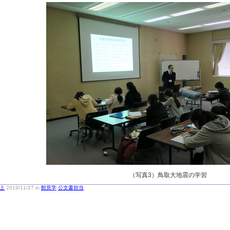
（写真3）鳥取大地震の学習
上
2019/11/27 in
館見学
,
公文書担当