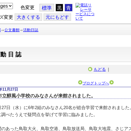
色変更
標準
黒
青
ズ変更
大
きくする
元
にもどす
部
公文書館
活動日誌
活動日誌
もどる
｜
ブログトップへ
9年11月27日
市立醇風小学校のみなさんが来館されました。
月27日（水）に6年2組のみなさん20名が総合学習で来館されまし
に調べたうえで疑問点を挙げて学習に臨みました。
のあった鳥取大火、鳥取空港、鳥取放送局、鳥取大地震、さじア