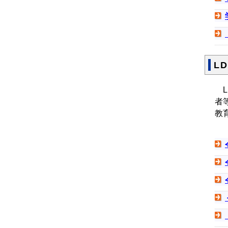
L
L
者
教