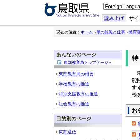
こ
の
ペ
ー
読み上げ
サイ
ジ
を
翻
現在の位置：
ホーム
県の組織と仕事
教育
訳
す
る
あんないのページ
東部教育局トップページへ
東
東部教育局の概要
能
学校教育の推進
す
特別支援教育の推進
校
社会教育の推進
お
目的別のページ
東部通信