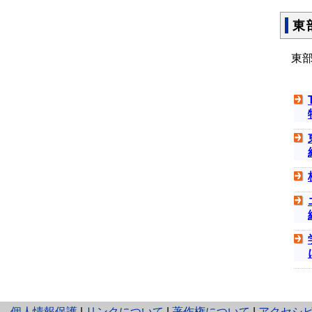
東
東
と
個人情報保護
|
リンクについて
|
著作権について
|
アクセシ