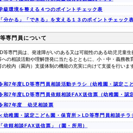
学級環境を整える４つのポイントチェック表
「分かる」「できる」を支える１３のポイントチェック
D等専門員について
D等専門員は、発達障がいのある又は可能性のある幼児児童生
等への相談活動や理解啓発に当たるとともに、小・中・義務教
育の校内（園内）支援体制の機能の充実に向けて支援を行いま
令和7年度LD等専門員相談活動チラシ（幼稚園・認定こ
令和7年度LD等専門員依頼相談FAX送信票（幼稚園・認
令和7年度 幼児相談票
＜幼稚園・認定こども園・保育所＞LD等専門員相談チラ
「依頼相談FAX送信票」（園・所用）