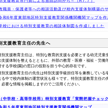
別支援教育専門員による巡回訪問から～（R7.７）
教職員・保護者等への相談活動及び校内支援体制構築の
令和6年度東部地区特別支援教育関係機関機関マップを作
学校における特別支援教育の相談体制図を作成しました
別支援教育主任の先生へ
別支援教育主任は、特別な教育的支援を必要とする幼児児童生
の支援体制を整えるとともに、外部の教育・医療・福祉・労働
対する学校(園)の窓口の役割を担う中心的存在です。
別支援教育主任の先生は特別支援学級担任等を兼務している場
なる中で校内体制の運営状況も様々です。特別支援教育主任の
、必要な情報を掲載しますのでご活用ください。
（中学校・高等学校用）特別支援教育「実態把握チェッ
令和５年度東部地区特別支援教育関係機関マップ