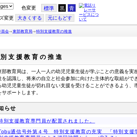
色変更
標準
黒
青
ズ変更
大
きくする
元
にもどす
委員会
東部教育局
特別支援教育の推進
特別支援教育の推進
部教育局は、一人一人の幼児児童生徒が学ぶことの意義を実
性を認識し、将来の自立と社会参加に向けた主体的な取組がで
る幼児児童生徒が切れ目ない支援を受けることができるよう、
をサポートします。
知らせ
特別支援教育専門員が配置されました。
Tobu通信号外第４号 特別支援教育の充実 「特別支