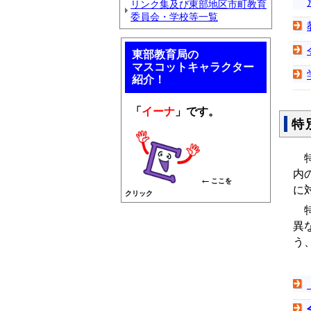
リンク集及び東部地区市町教育
委員会・学校等一覧
東部教育局の
マスコットキャラクター
紹介！
「
イーナ
」です。
特
特
内
←
ここを
に
クリック
特
異
う