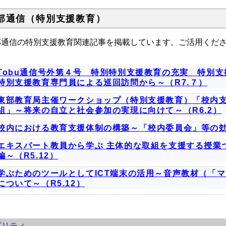
部通信（特別支援教育）
部通信の特別支援教育関連記事を掲載しています。ご活用くだ
Tobu通信号外第４号 特別特別支援教育の充実 特別
特別支援教育専門員による巡回訪問から～（R7.７）
東部教育局主催ワークショップ（特別支援教育）「校内
組」～将来の自立と社会参加の実現に向けて～（R6.2）
校内における教育支援体制の構築～「校内委員会」等の効果
エキスパート教員から学ぶ 主体的な取組を支援する授業
編～（R5.12）
学ぶためのツールとしてICT端末の活用～音声教材（「
について～（R5.12）
ビリティ