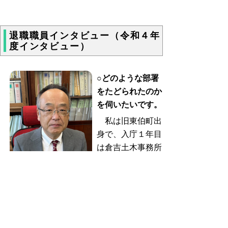
退職職員インタビュー（令和４年
度インタビュー）
○どのような部署
をたどられたのか
を伺いたいです。
私は旧東伯町出
身で、入庁１年目
は倉吉土木事務所
の用地課に配属に
なりました。係長
と一緒に地権者さんを訪問し用地交渉などを
行う業務でした。当時は土曜日（午前）も勤
務日だったので、業務を終えて午後からは若
手グループで麻雀やテニス、スキー、キャン