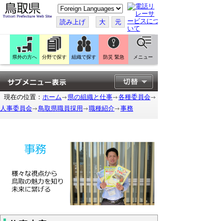
こ
の
ペ
読み上げ
大
元
ー
ジ
を
翻
訳
県外の方へ
分野で探す
組織で探す
防災 緊急
メニュー
す
る
現在の位置：
ホーム
県の組織と仕事
各種委員会
人事委員会
鳥取県職員採用
職種紹介
事務