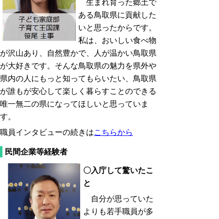
生まれ育った郷土で
ある鳥取県に貢献した
いと思ったからです。
私は、おいしい食べ物
が沢山あり、自然豊かで、人が温かい鳥取県
が大好きです。そんな鳥取県の魅力を県外や
県内の人にもっと知ってもらいたい、鳥取県
が誰もが安心して楽しく暮らすことのできる
唯一無二の県になってほしいと思っていま
す。
職員インタビューの続きは
こちらから
民間企業等経験者
〇入庁して驚いたこ
と
自分が思っていた
よりも若手職員が多