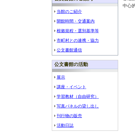
中心
当館のご紹介
開館時間・交通案内
根拠規程・選別基準等
市町村との連携・協力
公文書館通信
公文書館の活動
展示
講座・イベント
学習教材（自由研究）
写真パネルの貸し出し
刊行物の販売
活動日誌