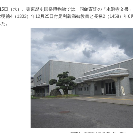
15日（水）、栗東歴史民俗博物館では、同館寄託の「永源寺文書
明徳4（1393）年12月25日付足利義満御教書と長禄2（1458）
した。