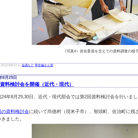
（写真4）岩佐委員を交えての資料調査の様
2012/08/31 in
会議など
,
県史編さん室
2年8月29日
回資料検討会を開催（近代・現代）
4年8月29,30日、近代・現代部会では第2回資料検討会を行いま
回の資料検討会
に続いて尚徳村（現米子市）、智頭町、佐治町に残
いきました。