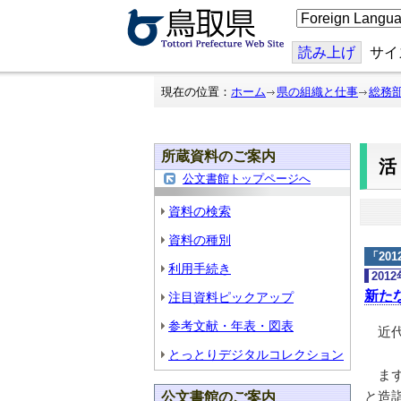
こ
の
ペ
ー
読み上げ
サイ
ジ
を
翻
現在の位置：
ホーム
県の組織と仕事
総務
訳
す
る
所蔵資料のご案内
公文書館トップページへ
資料の検索
資料の種別
「
20
利用手続き
201
新た
注目資料ピックアップ
参考文献・年表・図表
近代
とっとりデジタルコレクション
まず
と造
公文書館のご案内