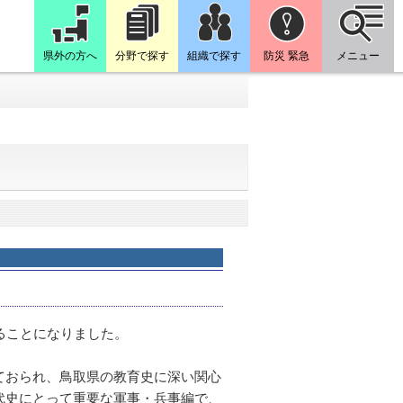
県外の方へ
分野で探す
組織で探す
防災 緊急
メニュー
ることになりました。
ておられ、鳥取県の教育史に深い関心
代史にとって重要な軍事・兵事編で、