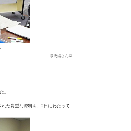
子
県史編さん室
した。
された貴重な資料を、2日にわたって