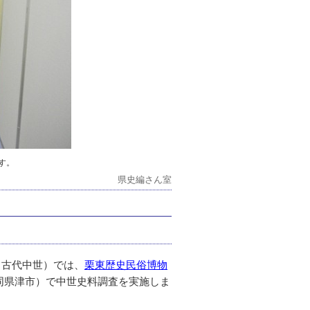
す。
県史編さん室
（古代中世）では、
栗東歴史民俗博物
同県津市）で中世史料調査を実施しま