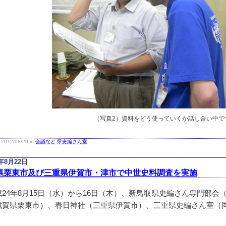
（写真2）資料をどう使っていくか話し合い中で
2012/08/29 in
会議など
,
県史編さん室
2年8月22日
県栗東市及び三重県伊賀市・津市で中世史料調査を実施
24年8月15日（水）から16日（木）、新鳥取県史編さん専門部会
滋賀県栗東市）、春日神社（三重県伊賀市）、三重県史編さん室（
。