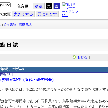
色変更
標準
黒
青
ズ変更
大
きくする
元
にもどす
部
公文書館
活動日誌
活動日誌
もどる
｜
12年8月
」で絞込み
2年8月31日
な委員が就任（近代・現代部会）
・現代部会は、第2回資料検討会から2名の新たな委員をお迎えす
は教育の専門家である白石委員です。鳥取短期大学の助教を務め
詣をお持ちです。もう一人は、兵事の専門家、岩佐委員です。近現