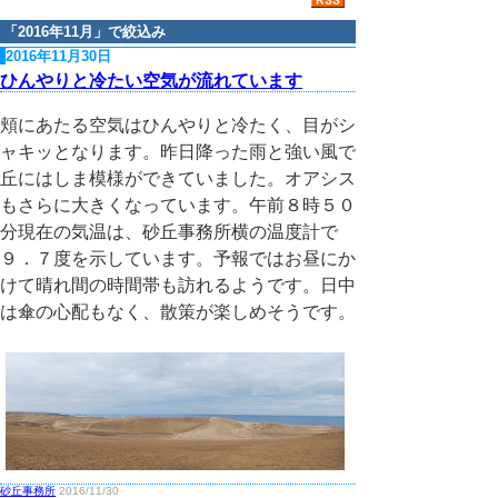
「
2016年11月
」で絞込み
2016年11月30日
ひんやりと冷たい空気が流れています
頬にあたる空気はひんやりと冷たく、目がシ
ャキッとなります。昨日降った雨と強い風で
丘にはしま模様ができていました。オアシス
もさらに大きくなっています。午前８時５０
分現在の気温は、砂丘事務所横の温度計で
９．７度を示しています。予報ではお昼にか
けて晴れ間の時間帯も訪れるようです。日中
は傘の心配もなく、散策が楽しめそうです。
砂丘事務所
2016/11/30