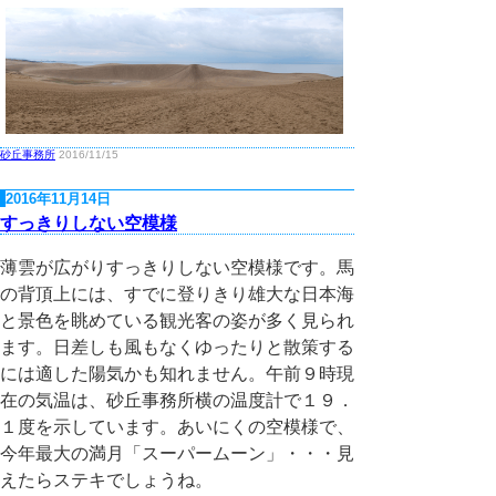
砂丘事務所
2016/11/15
2016年11月14日
すっきりしない空模様
薄雲が広がりすっきりしない空模様です。馬
の背頂上には、すでに登りきり雄大な日本海
と景色を眺めている観光客の姿が多く見られ
ます。日差しも風もなくゆったりと散策する
には適した陽気かも知れません。午前９時現
在の気温は、砂丘事務所横の温度計で１９．
１度を示しています。あいにくの空模様で、
今年最大の満月「スーパームーン」・・・見
えたらステキでしょうね。