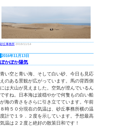
砂丘事務所
2016/11/14
2016年11月13日
ぽかぽか陽気
青い空と青い海、そして白い砂、今日も見応
えのある景観が広がっています。馬の背西側
には大山が見えました。空気が澄んでいるん
ですね。日本海は波穏やかで何隻もの白い船
が海の青さをさらに引き立てています。午前
８時５０分現在の気温は、砂丘事務所横の温
度計で１９．２度を示しています。予想最高
気温は２２度と絶好の散策日和です！