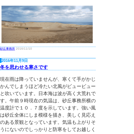
砂丘事務所
2016/11/10
2016年11月9日
冬を思わせる寒さです
現在雨は降っていませんが、寒くて手がかじ
かんでしまうほど冷たい北風がビュービュー
と吹いています。日本海は波が高く大荒れで
す。午前９時現在の気温は、砂丘事務所横の
温度計で１０．７度を示しています。強い風
は砂丘全体にしま模様を描き、美しく見応え
のある景観となっています。気温も上がりそ
うにないのでしっかりと防寒をしてお越しく