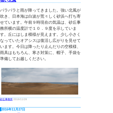
強い北風
パラパラと雨が降ってきました。強い北風が
吹き、日本海は白波が荒々しく砂浜へ打ち寄
せています。午前９時現在の気温は、砂丘事
務所横の温度計で１０．９度を示していま
す。丘にはしま模様が見えます。少し小さく
なっていたオアシスは復活し広がりを見せて
います。今日は降ったり止んだりの空模様、
雨具はもちろん、寒さ対策に、帽子、手袋を
準備してお越しください。
砂丘事務所
2016/11/28
2016年11月27日