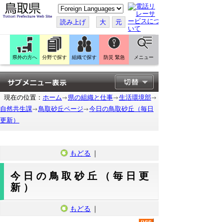
こ
の
ペ
読み上げ
大
元
ー
ジ
を
翻
訳
県外の方へ
分野で探す
組織で探す
防災 緊急
メニュー
す
る
現在の位置：
ホーム
県の組織と仕事
生活環境部
自然共生課
鳥取砂丘ページ
今日の鳥取砂丘（毎日
更新）
もどる
｜
今日の鳥取砂丘（毎日更
新）
もどる
｜