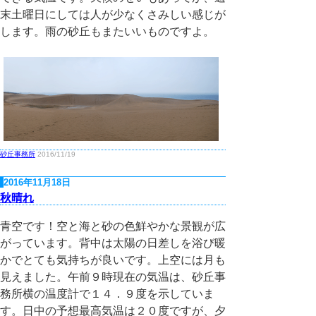
末土曜日にしては人が少なくさみしい感じが
します。雨の砂丘もまたいいものですよ。
砂丘事務所
2016/11/19
2016年11月18日
秋晴れ
青空です！空と海と砂の色鮮やかな景観が広
がっています。背中は太陽の日差しを浴び暖
かでとても気持ちが良いです。上空には月も
見えました。午前９時現在の気温は、砂丘事
務所横の温度計で１４．９度を示していま
す。日中の予想最高気温は２０度ですが、夕