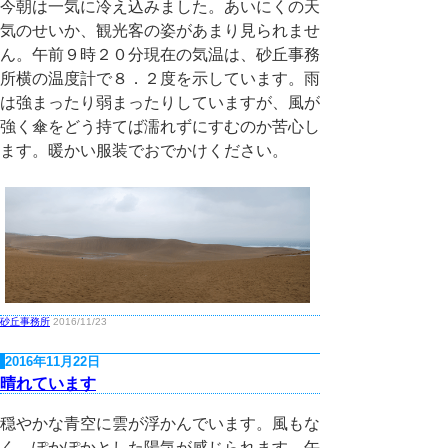
今朝は一気に冷え込みました。あいにくの天
気のせいか、観光客の姿があまり見られませ
ん。午前９時２０分現在の気温は、砂丘事務
所横の温度計で８．２度を示しています。雨
は強まったり弱まったりしていますが、風が
強く傘をどう持てば濡れずにすむのか苦心し
ます。暖かい服装でおでかけください。
砂丘事務所
2016/11/23
2016年11月22日
晴れています
穏やかな青空に雲が浮かんでいます。風もな
く、ぽかぽかとした陽気が感じられます。午