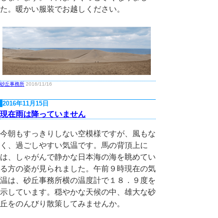
た。暖かい服装でお越しください。
砂丘事務所
2016/11/16
2016年11月15日
現在雨は降っていません
今朝もすっきりしない空模様ですが、風もな
く、過ごしやすい気温です。馬の背頂上に
は、しゃがんで静かな日本海の海を眺めてい
る方の姿が見られました。午前９時現在の気
温は、砂丘事務所横の温度計で１８．９度を
示しています。穏やかな天候の中、雄大な砂
丘をのんびり散策してみませんか。