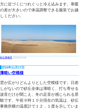
方に近づくにつれぐっと冷え込みます。寒暖
の差が大きいので体温調整できる服装でお越
しください。
砂丘事務所
2016/11/18
2016年11月17日
薄暗い空模様
雲が広がりどんよりとした空模様です。日差
しがないので砂丘全体は薄暗く、打ち寄せる
波音だけが聞こえ、冬の足音が感じられる景
観です。午前９時１０分現在の気温は、砂丘
事務所横の温度計で１２．１度を示していま