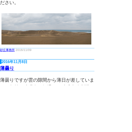
ださい。
砂丘事務所
2016/11/09
2016年11月8日
薄曇り
薄曇りですが雲の隙間から薄日が差していま
す。午前９時現在の気温は、砂丘事務所横の
温度計で１７．０度を示しています。風はな
く寒さは感じません。砂丘内はとても静かで
砂浜に打ち寄せる波の音だけが聞こえてきま
す。天気は午後から徐々に雨が降り気温も下
がっていく予報です。寒さ対策をしてお越し
ください。