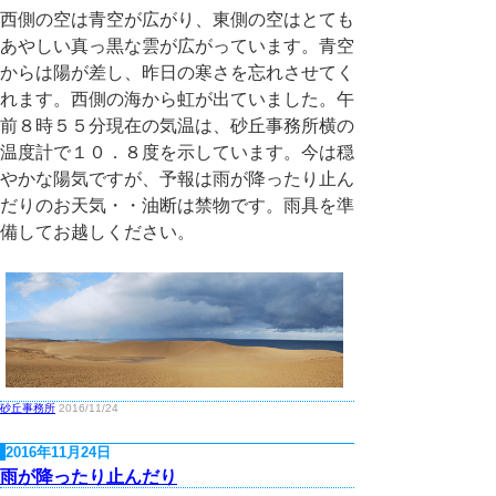
西側の空は青空が広がり、東側の空はとても
あやしい真っ黒な雲が広がっています。青空
からは陽が差し、昨日の寒さを忘れさせてく
れます。西側の海から虹が出ていました。午
前８時５５分現在の気温は、砂丘事務所横の
温度計で１０．８度を示しています。今は穏
やかな陽気ですが、予報は雨が降ったり止ん
だりのお天気・・油断は禁物です。雨具を準
備してお越しください。
砂丘事務所
2016/11/24
2016年11月24日
雨が降ったり止んだり