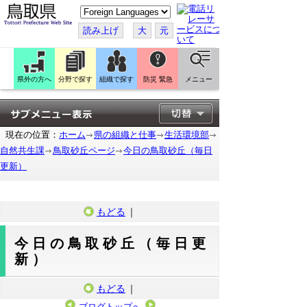
こ
の
ペ
読み上げ
大
元
ー
ジ
を
翻
訳
県外の方へ
分野で探す
組織で探す
防災 緊急
メニュー
す
る
現在の位置：
ホーム
県の組織と仕事
生活環境部
自然共生課
鳥取砂丘ページ
今日の鳥取砂丘（毎日
更新）
もどる
｜
今日の鳥取砂丘（毎日更
新）
もどる
｜
ブログトップへ