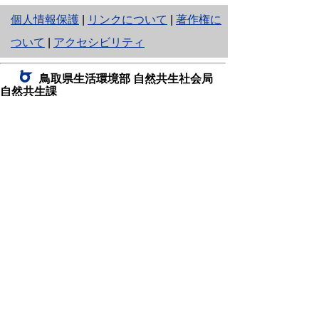
と
個人情報保護
|
リンクについて
|
著作権に
り
ついて
|
アクセシビリティ
ネ
鳥取県生活環境部 自然共生社会局
ッ
自然共生課
住所 〒680-8570
ト
鳥取県鳥取市東町1丁目220
へ
電話
0857-26-7199
ファクシミリ 0857-26-7561
の
E-mail
shizen-kyousei@pref.tottori.lg.jp
「メールでの問い合わせについてお願い」
ドメイン指定受信・拒否などの設定をされてい
る場合は、「@pref.tottori.lg.jp」からの電子メールを
受信可能な設定としてください。
鳥取砂丘レンジャー詰所
住所 〒689-0105
鳥取市福部町湯山2164-661
（一般財団法人自然公園財団鳥取支部
内）