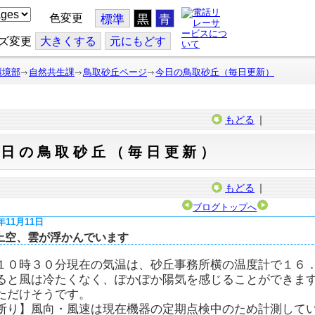
色変更
標準
黒
青
ズ変更
大
きくする
元
にもどす
環境部
自然共生課
鳥取砂丘ページ
今日の鳥取砂丘（毎日更新）
もどる
｜
今日の鳥取砂丘（毎日更新）
もどる
｜
ブログトップへ
6年11月11日
上空、雲が浮かんでいます
１０時３０分現在の気温は、砂丘事務所横の温度計で１６
ると風は冷たくなく、ぽかぽか陽気を感じることができます
ただけそうです。
断り】風向・風速は現在機器の定期点検中のため計測して