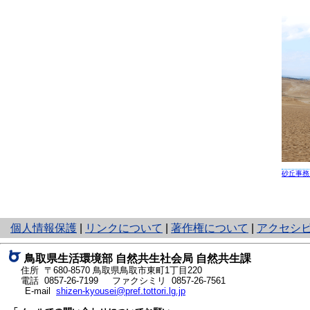
砂丘事務
と
個人情報保護
|
リンクについて
|
著作権について
|
アクセシ
り
ネ
鳥取県生活環境部 自然共生社会局 自然共生課
ッ
住所 〒680-8570
鳥取県鳥取市東町1丁目220
ト
電話
0857-26-7199
ファクシミリ 0857-26-7561
E-mail
shizen-kyousei@pref.tottori.lg.jp
へ
の