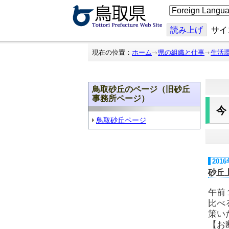
こ
の
ペ
ー
読み上げ
サイ
ジ
を
翻
現在の位置：
ホーム
県の組織と仕事
生活
訳
す
る
鳥取砂丘のページ（旧砂丘
事務所ページ）
鳥取砂丘ページ
201
砂丘
午前
比べ
策い
【お