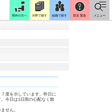
県外の方へ
分野で探す
組織で探す
防災 緊急
メニュー
．７度を示しています。昨日に
。今日は1日雨の心配なく散
いません。