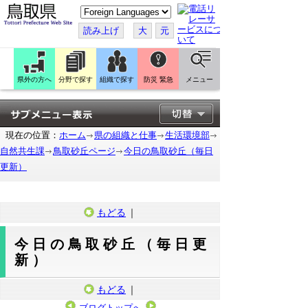
こ
の
ペ
読み上げ
大
元
ー
ジ
を
翻
訳
県外の方へ
分野で探す
組織で探す
防災 緊急
メニュー
す
る
現在の位置：
ホーム
県の組織と仕事
生活環境部
自然共生課
鳥取砂丘ページ
今日の鳥取砂丘（毎日
更新）
もどる
｜
今日の鳥取砂丘（毎日更
新）
もどる
｜
ブログトップへ