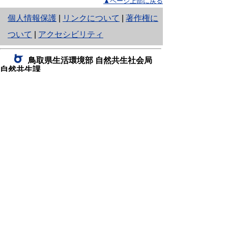
▲ページ上部に戻る
と
個人情報保護
|
リンクについて
|
著作権に
り
ついて
|
アクセシビリティ
ネ
鳥取県生活環境部 自然共生社会局
ッ
自然共生課
住所 〒680-8570
ト
鳥取県鳥取市東町1丁目220
へ
電話
0857-26-7199
ファクシミリ 0857-26-7561
の
E-mail
shizen-kyousei@pref.tottori.lg.jp
「メールでの問い合わせについてお願い」
ドメイン指定受信・拒否などの設定をされてい
る場合は、「@pref.tottori.lg.jp」からの電子メールを
受信可能な設定としてください。
鳥取砂丘レンジャー詰所
住所 〒689-0105
鳥取市福部町湯山2164-661
（一般財団法人自然公園財団鳥取支部
内）